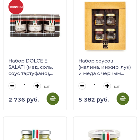
НОВИНКА
Набор DOLCE E
Набор соусов
SALATI (мед, соль,
(малина, инжир, лук)
соус тартуфайо),
и меда c черным
SAVINI TARTUFI
трюфелем BOSCOR,
CALUGI, 160/500 г
шт
шт
(карт/кор)
2 736 руб.
5 382 руб.