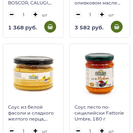
BOSCOR, CALUGI,
оливковом масле
180 г (ст/б)
BOSCOR, CALUGI, 85
г (ст/б)
шт
шт
1 368 руб.
3 582 руб.
Соус из белой
Соус песто по-
фасоли и сладкого
сицилийски Fattorie
желтого перца,
Umbre, 180 г
Fattorie Umbre, 230 г
(ст/б)
шт
шт