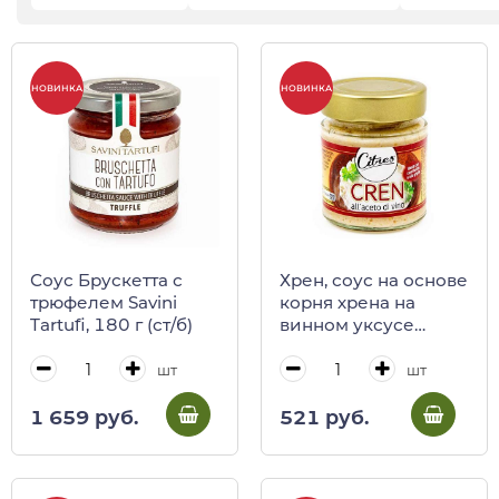
НОВИНКА
НОВИНКА
Соус Брускетта с
Хрен, соус на основе
трюфелем Savini
корня хрена на
Tartufi, 180 г (ст/б)
винном уксусе
Citres, 140 г (ст/б)
шт
шт
1 659 руб.
521 руб.