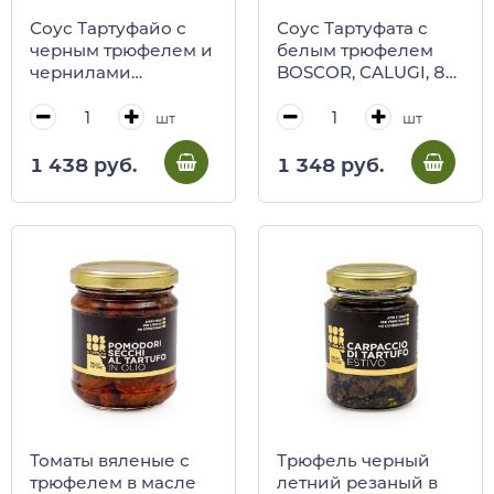
Соус Тартуфайо с
Соус Тартуфата с
черным трюфелем и
белым трюфелем
чернилами
BOSCOR, CALUGI, 85
каракатиц BOSCOR,
г (ст/б)
CALUGI, 85 г (ст/б)
шт
шт
1 438 руб.
1 348 руб.
Томаты вяленые с
Трюфель черный
трюфелем в масле
летний резаный в