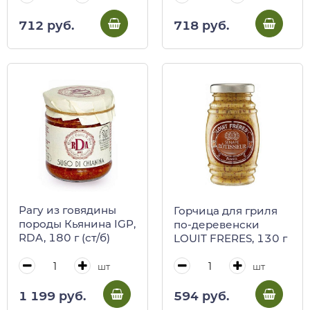
712 руб.
718 руб.
Рагу из говядины
Горчица для гриля
породы Кьянина IGP,
по-деревенски
RDA, 180 г (ст/б)
LOUIT FRERES, 130 г
шт
шт
1 199 руб.
594 руб.