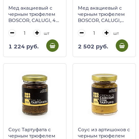
Мед акациевый с
Мед акациевый с
черным трюфелем
черным трюфелем
BOSCOR, CALUGI, 40
BOSCOR, CALUGI,
г (ст/б)
120 г (ст/б)
шт
шт
1 224 руб.
2 502 руб.
Соус Тартуфата с
Соус из артишоков с
черным трюфелем
черным трюфелем