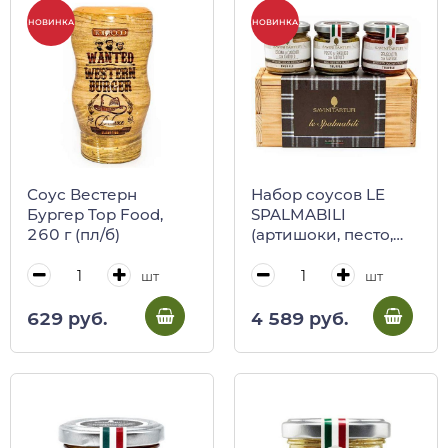
НОВИНКА
НОВИНКА
Соус Вестерн
Набор соусов LE
Бургер Top Food,
SPALMABILI
260 г (пл/б)
(артишоки, песто,
брускетта), SAVINI
TARTUFI
шт
шт
629 руб.
4 589 руб.