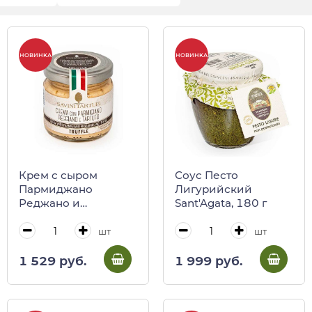
НОВИНКА
НОВИНКА
Крем с сыром
Соус Песто
Пармиджано
Лигурийский
Реджано и
Sant'Agata, 180 г
трюфелем, Savini
Tartufi, 90 г (ст/б)
шт
шт
1 529 руб.
1 999 руб.