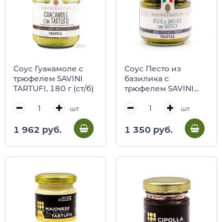
Соус Гуакамоле с
Соус Песто из
трюфелем SAVINI
базилика с
TARTUFI, 180 г (ст/б)
трюфелем SAVINI
TARTUFI, 90 г (ст/б)
шт
шт
1 962 руб.
1 350 руб.