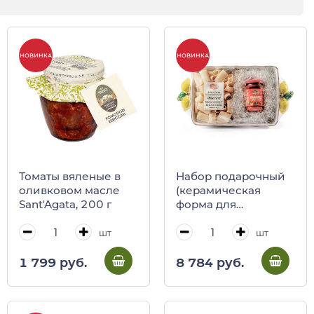
НОВИНКА
НОВИНКА
Томаты вяленые в
Набор подарочный
оливковом масле
(керамическая
Sant'Agata, 200 г
форма для
запекания с
лимонами, соус по-
шт
шт
неапольски, паста
паккари)
1 799 руб.
8 784 руб.