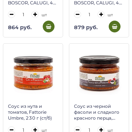
BOSCOR, CALUGI, 40
BOSCOR, CALUGI, 40
г (ст/б)
г (ст/б)
шт
шт
864 руб.
879 руб.
Соус из нута и
Соус из черной
томатов, Fattorie
фасоли и сладкого
Umbre, 230 г (ст/б)
красного перца,
Fattorie Umbre, 230 г
(ст/б)
шт
шт