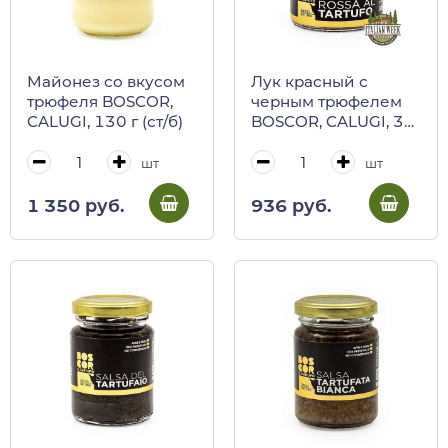
Майонез со вкусом
Лук красный с
трюфеля BOSCOR,
черным трюфелем
CALUGI, 130 г (ст/б)
BOSCOR, CALUGI, 35
г (ст/б)
шт
шт
1 350 руб.
936 руб.