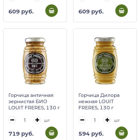
609 руб.
609 руб.
Горчица античная
Горчица Дилора
зернистая БИО
нежная LOUIT
LOUIT FRERES, 130 г
FRERES, 130 г
шт
шт
719 руб.
594 руб.