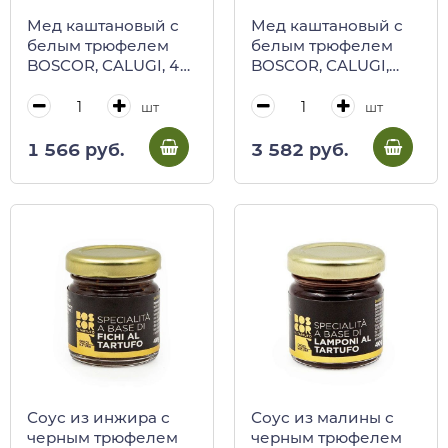
Мед каштановый с
Мед каштановый с
белым трюфелем
белым трюфелем
BOSCOR, CALUGI, 40
BOSCOR, CALUGI,
г (ст/б)
120 г (ст/б)
шт
шт
1 566 руб.
3 582 руб.
Соус из инжира с
Соус из малины с
черным трюфелем
черным трюфелем