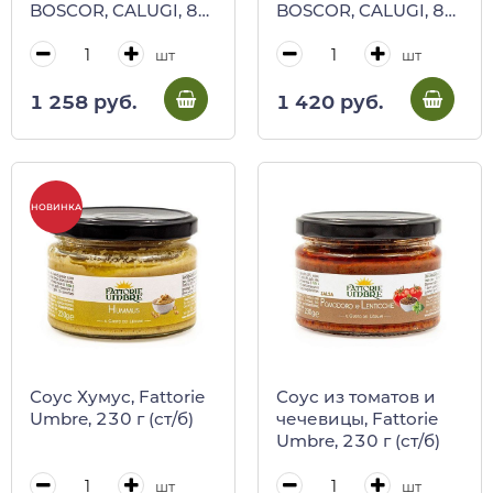
BOSCOR, CALUGI, 85
BOSCOR, CALUGI, 85
г (ст/б)
г (ст/б)
шт
шт
1 258 руб.
1 420 руб.
НОВИНКА
Соус Хумус, Fattorie
Соус из томатов и
Umbre, 230 г (ст/б)
чечевицы, Fattorie
Umbre, 230 г (ст/б)
шт
шт