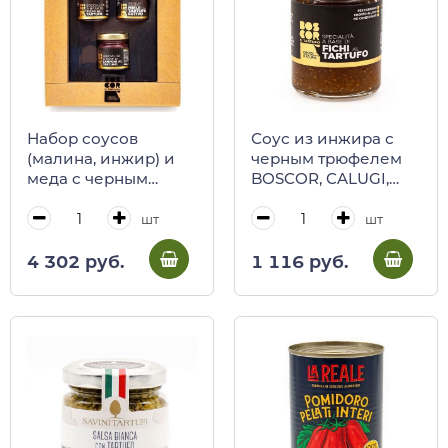
Набор соусов
Соус из инжира с
(малина, инжир) и
черным трюфелем
меда c черным
BOSCOR, CALUGI,
трюфелем BOSCOR,
110 г (ст/б)
CALUGI, 120/400 г
шт
шт
(карт/кор)
4 302 руб.
1 116 руб.