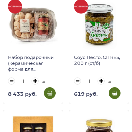
НОВИНКА
НОВИНКА
Набор подарочный
Соус Песто, CITRES,
(керамическая
200 г (ст/б)
форма для
запекания с
лимонами, паста
шт
шт
Конкильони, соус
томатный с
8 433 руб.
619 руб.
базиликом)