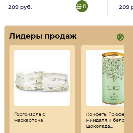
В корзину
209 руб.
209 
Лидеры продаж
Горгонзола с
Конфеты Трюфель 
маскарпоне
миндаля и белого
шоколада
TARTUFIDOLCI, ANT