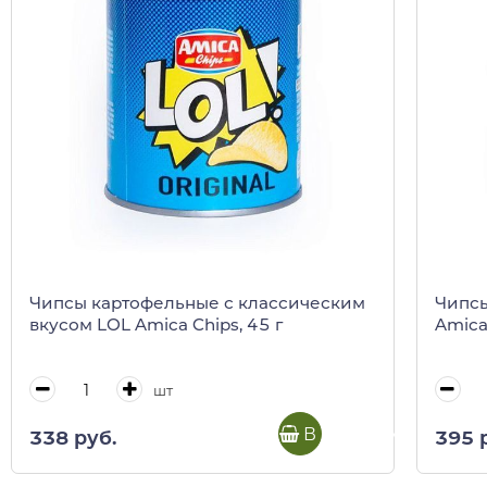
Чипсы картофельные с классическим
Чипсы
вкусом LOL Amica Chips, 45 г
Amica
шт
В корзину
338 руб.
395 