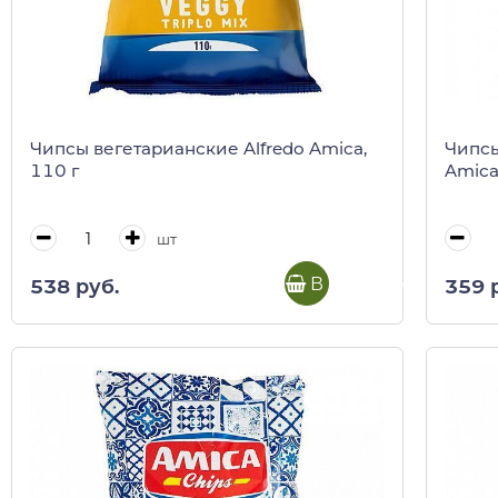
Чипсы вегетарианские Alfredo Amica,
Чипсы
110 г
Amica
шт
В корзину
538 руб.
359 