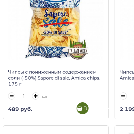
Чипсы c пониженным содержанием
Чипсы
соли (-50%) Sapore di sale, Amica chips,
Amica
175 г
шт
В корзину
489 руб.
2 19