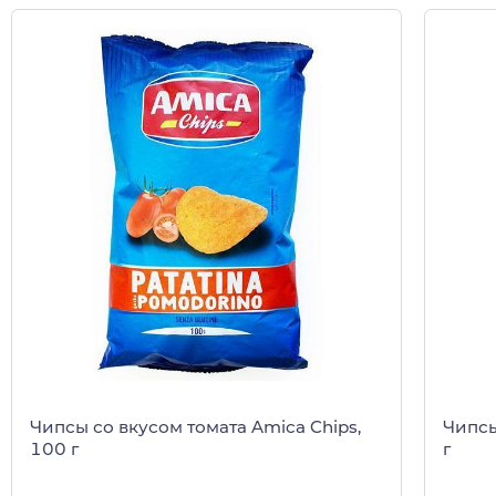
Чипсы со вкусом томата Amica Chips,
Чипсы
100 г
г