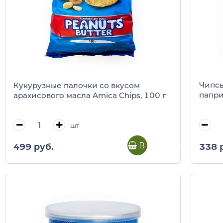
Чипсы
Кукурузные палочки со вкусом
папри
арахисового масла Amica Chips, 100 г
шт
В корзину
338 
499 руб.