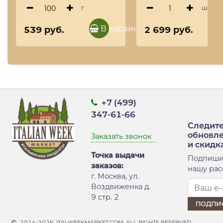
TORRONERIA
г
шт
PIEMONTESE, 160 г
(туба)
В корзину
539 руб.
2 699 руб.
+7 (499)
347-61-66
Следите
обновл
Заказать звонок
и скидк
Точка выдачи
Подпиши
заказов:
нашу рас
г. Москва, ул.
Воздвиженка д.
9 стр. 2
2014-2026, ITALWEEKMARKET.COM. ALL RIGHTS RESERVED.