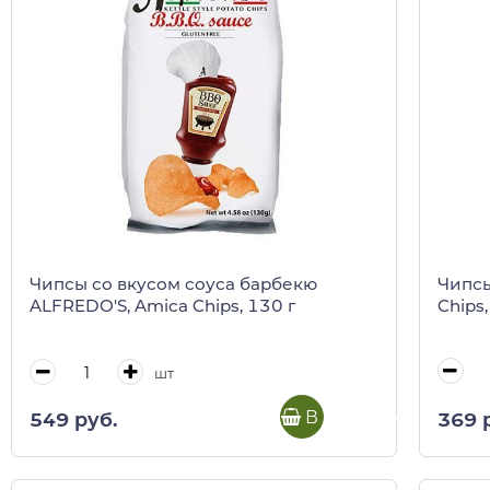
Чипсы
Чипсы со вкусом соуса барбекю
Chips,
ALFREDO'S, Amica Chips, 130 г
шт
В корзину
369 
549 руб.