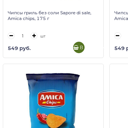
Чипсы гриль без соли Sapore di sale,
Чипсы
Amica chips, 175 г
Amica
шт
В корзину
549 руб.
549 