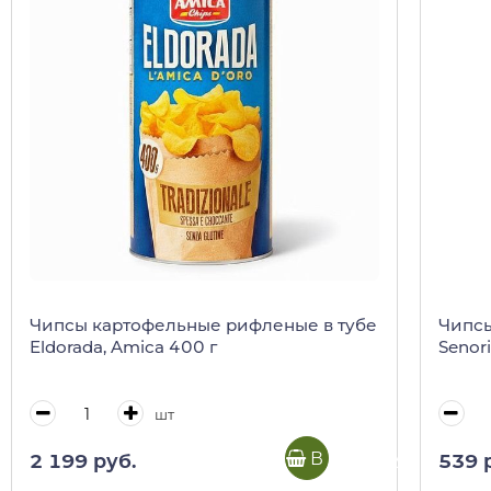
Чипсы картофельные рифленые в тубе
Чипсы
Eldorada, Amica 400 г
Senori
шт
В корзину
2 199 руб.
539 