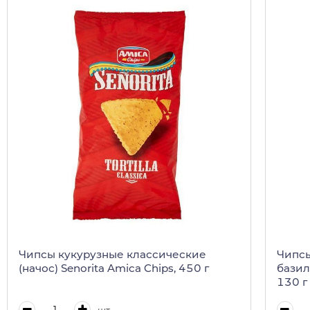
Чипсы кукурузные классические
Чипсы
(начос) Senorita Amica Chips, 450 г
базил
130 г