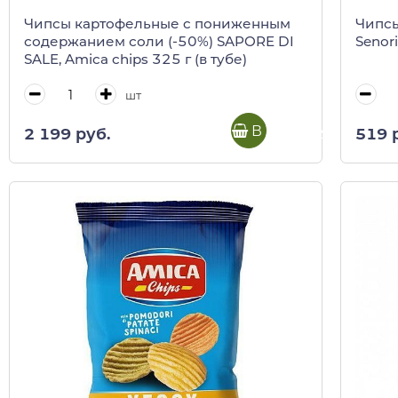
Чипсы картофельные c пониженным
Чипсы
содержанием соли (-50%) SAPORE DI
Senori
SALE, Amica chips 325 г (в тубе)
шт
В корзину
2 199 руб.
519 