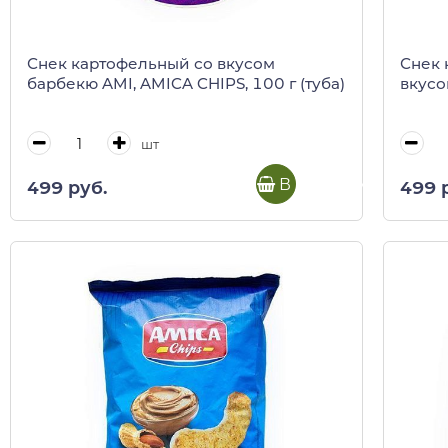
Снек картофельный со вкусом
Снек 
барбекю AMI, AMICA CHIPS, 100 г (туба)
вкусо
шт
В корзину
499 руб.
499 