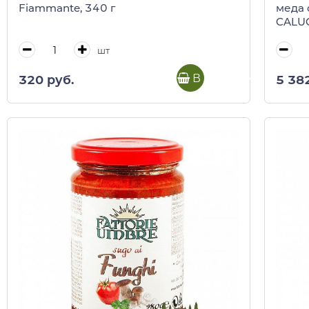
Fiammante, 340 г
меда 
CALUG
шт
В корзину
320 руб.
5 38