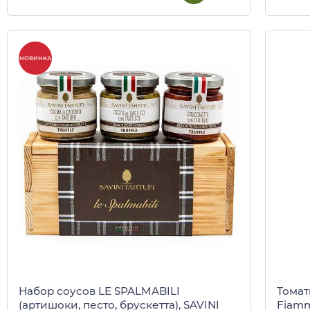
НОВИНКА
Набор соусов LE SPALMABILI
Томат
(артишоки, песто, брускетта), SAVINI
Fiamm