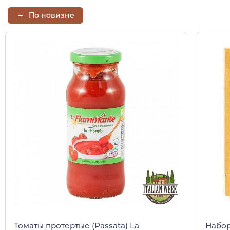
По новизне
Томаты протертые (Passata) La
Набор