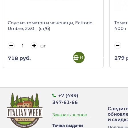
Томат
Соус из томатов и чечевицы, Fattorie
400 г
Umbre, 230 г (ст/б)
шт
В корзину
279 
718 руб.
+7 (499)
347-61-66
Следите
обновл
Заказать звонок
и скидк
Точка выдачи
Подпиши