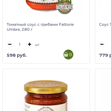
Томатный соус с грибами Fattorie
Соус 
Umbre, 280 г
шт
В корзину
598 руб.
779 