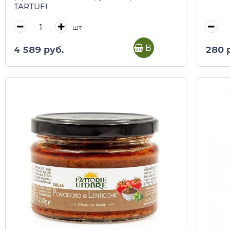
TARTUFI
шт
В корзину
4 589 руб.
280 