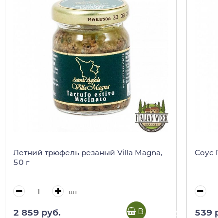
Летний трюфель резаный Villa Magna,
Соус 
50 г
шт
В корзину
2 859 руб.
539 