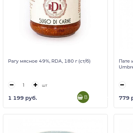
Рагу мясное 49%, RDA, 180 г (ст/б)
Пате 
Umbre
шт
В корзину
1 199 руб.
779 