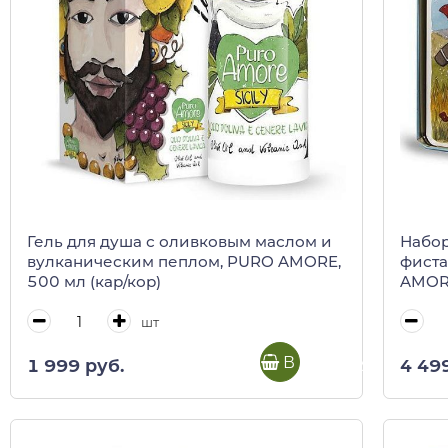
Гель для душа с оливковым маслом и
Набор
вулканическим пеплом, PURO AMORE,
фиста
500 мл (кар/кор)
AMORE
шт
В корзину
1 999 руб.
4 49