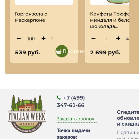
Горгонзола с
Конфеты Трюфель 
маскарпоне
миндаля и белого
шоколада
TARTUFIDOLCI, ANT
TORRONERIA
г
шт
PIEMONTESE, 160 г
(туба)
В корзину
539 руб.
2 699 руб.
+7 (499)
347-61-66
Следите
обновл
Заказать звонок
и скидк
Точка выдачи
Подпиши
заказов: