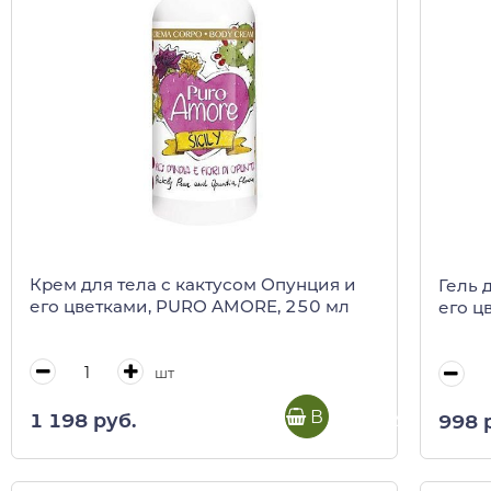
Крем для тела с кактусом Опунция и
Гель 
его цветками, PURO AMORE, 250 мл
его ц
шт
В корзину
1 198 руб.
998 