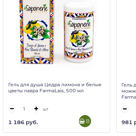
Гель для душа Цедра лимона и белые
Гель 
цветы лавра FarmaLais, 500 мл
можж
Farma
шт
В корзину
1 186 руб.
981 