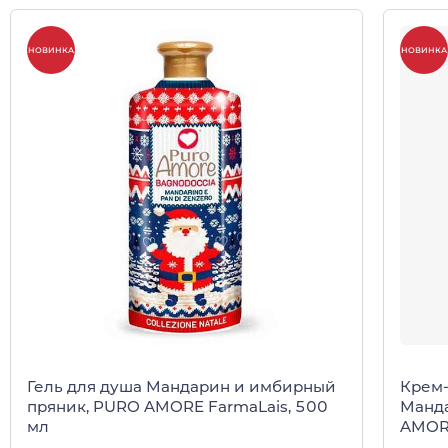
НОВИНКА
НОВИНКА
Гель для душа Мандарин и имбирный
Крем-
пряник, PURO AMORE FarmaLais, 500
Манда
мл
AMORE