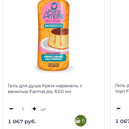
Гель 
Гель для душа Крем-карамель с
торт 
ванилью FarmaLais, 650 мл
шт
В корзину
1 06
1 067 руб.