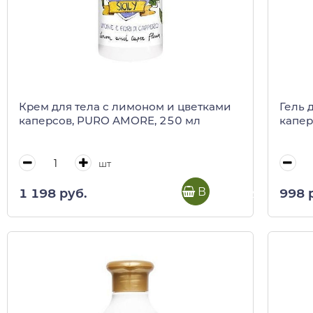
Крем для тела с лимоном и цветками
Гель 
каперсов, PURO AMORE, 250 мл
капер
шт
В корзину
1 198 руб.
998 