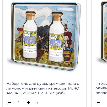
Набор
Набор гель для душа, крем для тела с
оливк
лимоном и цветками каперсов, PURO
пепло
AMORE, 250 мл + 250 мл (ж/б)
мл (ж/
шт