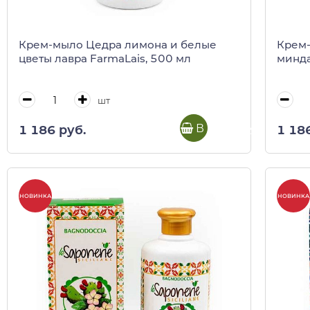
Крем-мыло Цедра лимона и белые
Крем-
цветы лавра FarmaLais, 500 мл
минда
шт
В корзину
1 186 руб.
1 18
НОВИНКА
НОВИНКА