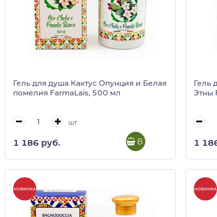
Гель для душа Кактус Опунция и Белая
Гель 
помелия FarmaLais, 500 мл
Этны 
шт
В корзину
1 186 руб.
1 18
НОВИНКА
НОВИНКА