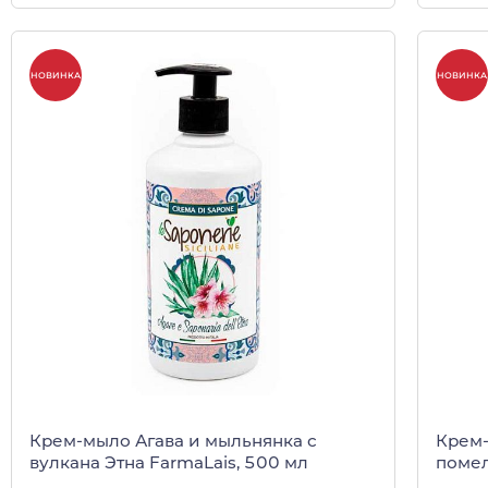
НОВИНКА
НОВИНКА
Крем-мыло Агава и мыльнянка с
Крем-
вулкана Этна FarmaLais, 500 мл
помел