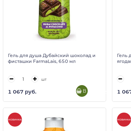
Гель для душа Дубайский шоколад и
Гель 
фисташки FarmaLais, 650 мл
ягода
шт
В корзину
1 067 руб.
1 06
НОВИНКА
НОВИНКА