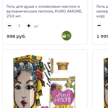
Гель 
Гель для душа с оливковым маслом и
капер
вулканическим пеплом, PURO AMORE,
кор)
250 мл
шт
В корзину
1 99
998 руб.