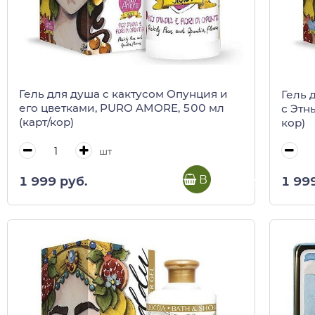
Гель для душа с кактусом Опунция и
Гель 
его цветками, PURO AMORE, 500 мл
с Этн
(карт/кор)
кор)
шт
В корзину
1 999 руб.
1 99