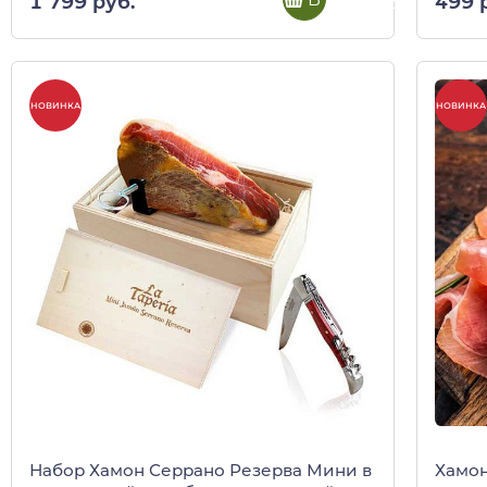
1 799 руб.
499 
НОВИНКА
НОВИНКА
Набор Хамон Серрано Резерва Мини в
Хамон