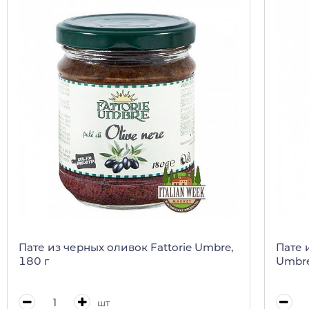
Пате из черных оливок Fattorie Umbre,
Пате 
180 г
Umbre
шт