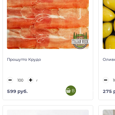
Прошутто Крудо
Оливк
г
В корзину
599 руб.
275 