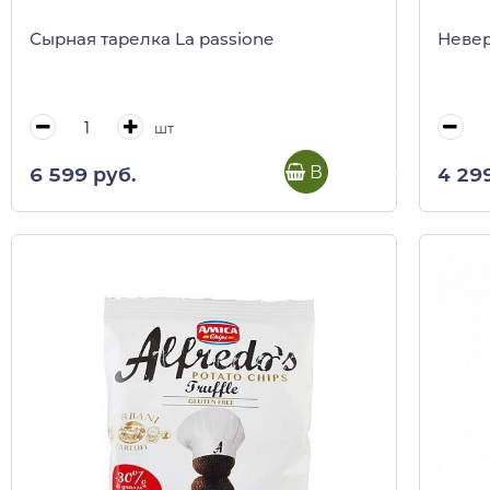
Сырная тарелка La passione
Невер
шт
В корзину
6 599 руб.
4 29