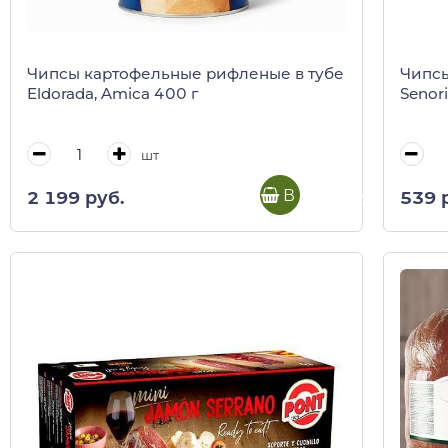
Чипсы картофельные рифленые в тубе
Чипсы
Eldorada, Amica 400 г
Senori
шт
В корзину
2 199 руб.
539 