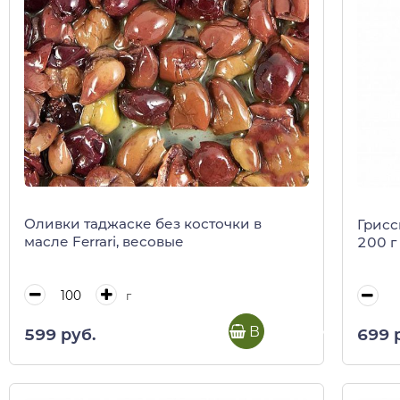
Оливки таджаске без косточки в
Грисс
масле Ferrari, весовые
200 г
г
В корзину
599 руб.
699 