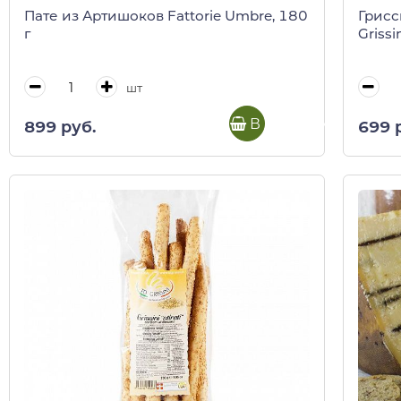
Пате из Артишоков Fattorie Umbre, 180
Грисс
г
Grissi
шт
В корзину
899 руб.
699 