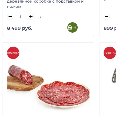
деревянной коробке с подставкой и
г
ножом
шт
В корзину
8 499 руб.
899 
НОВИНКА
НОВИНКА