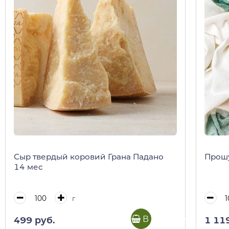
Сыр твердый коровий Грана Падано
Прошу
14 мес
г
В корзину
499 руб.
1 11