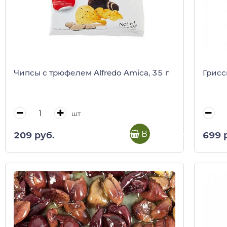
Чипсы с трюфелем Alfredo Amica, 35 г
Грисс
шт
В корзину
209 руб.
699 