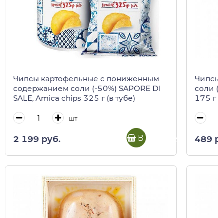
Чипсы картофельные c пониженным
Чипс
содержанием соли (-50%) SAPORE DI
соли (
SALE, Amica chips 325 г (в тубе)
175 г
шт
В корзину
2 199 руб.
489 