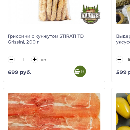
Гриссини с кунжутом STIRATI TD
Выдер
Grissini, 200 г
уксус
шт
В корзину
699 руб.
599 