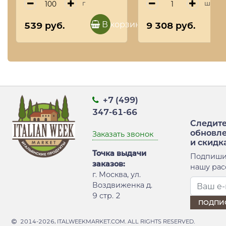
г
шт
В корзину
539 руб.
9 308 руб.
+7 (499)
347-61-66
Следите
обновл
Заказать звонок
и скидк
Точка выдачи
Подпиши
заказов:
нашу рас
г. Москва, ул.
Воздвиженка д.
9 стр. 2
2014-2026, ITALWEEKMARKET.COM. ALL RIGHTS RESERVED.