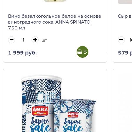
Вино безалкогольное белое на основе
Сыр в
виноградного сока, ANNA SPINATO,
750 мл
шт
В корзину
1 999 руб.
579 