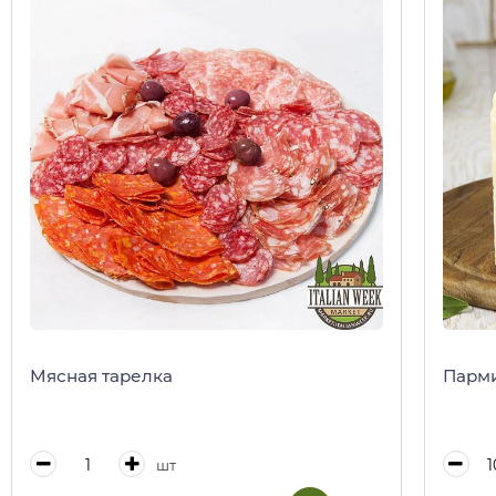
Мясная тарелка
Парми
шт