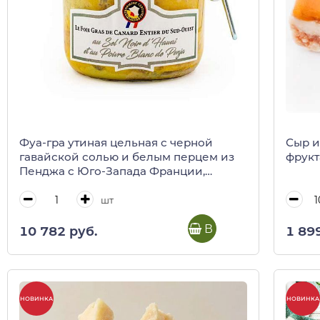
Фуа-гра утиная цельная с черной
Сыр и
гавайской солью и белым перцем из
фрукт
Пенджа с Юго-Запада Франции,
VALETTE, 180 г (ст/б)
шт
В корзину
10 782 руб.
1 89
НОВИНКА
НОВИНКА