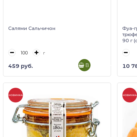
Салями Сальчичон
Фуа-г
трюфе
90 г (
г
В корзину
459 руб.
10 7
НОВИНКА
НОВИНКА