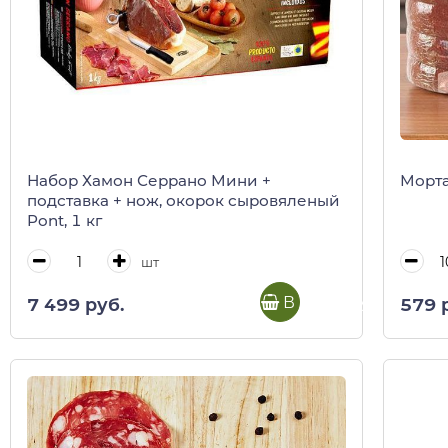
Набор Хамон Серрано Мини +
Морта
подставка + нож, окорок сыровяленый
Pont, 1 кг
шт
В корзину
7 499 руб.
579 