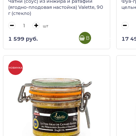
Чатни (соус) из инжира и ратафии
Фуа-г
(ягодно-плодовая настойка) Valette, 90
цельна
г (стекло)
шт
В корзину
1 599 руб.
17 4
НОВИНКА