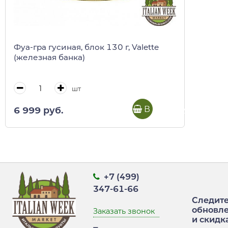
Фуа-гра гусиная, блок 130 г, Valette
(железная банка)
шт
В корзину
6 999 руб.
+7 (499)
347-61-66
Следите
обновл
Заказать звонок
и скидк