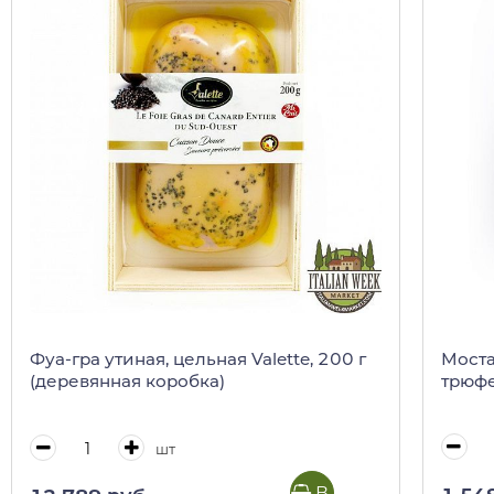
Моста
Фуа-гра утиная, цельная Valette, 200 г
трюфе
(деревянная коробка)
шт
В корзину