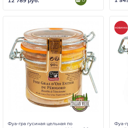
1 54
12 789 руб.
НОВИНКА
Фуа-гра гусиная цельная по
Фуа-г