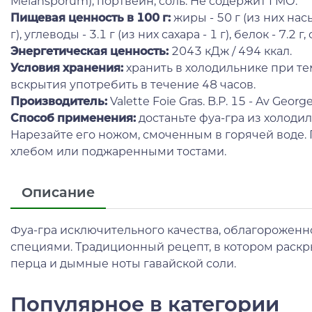
Melansporum), портвейн, соль. Не содержит ГМО.
Пищевая ценность в 100 г:
жиры - 50 г (из них на
г), углеводы - 3.1 г (из них сахара - 1 г), белок - 7.2 г, с
Энергетическая ценность:
2043 кДж / 494 ккал.
Условия хранения:
хранить в холодильнике при тем
вскрытия употребить в течение 48 часов.
Производитель:
Valette Foie Gras. B.P. 15 - Av Geo
Способ применения:
достаньте фуа-гра из холодил
Нарезайте его ножом, смоченным в горячей воде.
хлебом или поджаренными тостами.
Описание
Фуа-гра исключительного качества, облагороженн
специями. Традиционный рецепт, в котором раскр
перца и дымные ноты гавайской соли.
Популярное в категории