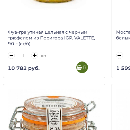
Фуа-гра утиная цельная с черным
Моста
трюфелем из Перигора IGP, VALETTE,
белым
90 г (ст/б)
шт
В корзину
10 782 руб.
1 59