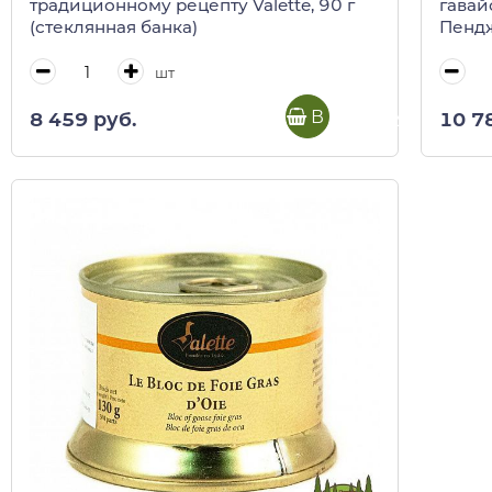
традиционному рецепту Valette, 90 г
гавай
(стеклянная банка)
Пендж
VALETT
шт
В корзину
8 459 руб.
10 7