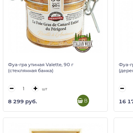
Фуа-гра утиная Valette, 90 г
Фуа-г
(стеклянная банка)
(дере
шт
В корзину
8 299 руб.
16 1