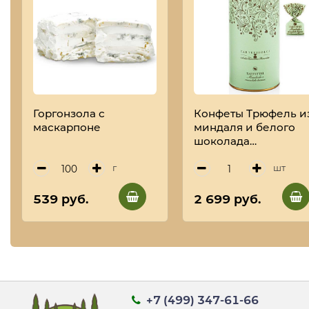
Горгонзола с
Конфеты Трюфель и
маскарпоне
миндаля и белого
шоколада
TARTUFIDOLCI,
ANTICA TORRONERI
г
шт
PIEMONTESE, 160 г
(туба)
539 руб.
2 699 руб.
+7 (499) 347-61-66