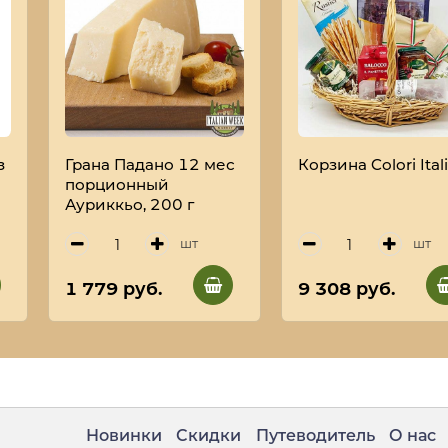
з
Грана Падано 12 мес
Корзина Colori Ital
порционный
Ауриккьо, 200 г
A
шт
шт
1 779 руб.
9 308 руб.
Новинки
Скидки
Путеводитель
О нас