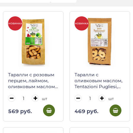
НОВИНКА
НОВИНКА
Таралли с розовым
Таралли с
перцем, лаймом,
оливковым маслом,
оливковым маслом,
Tentazioni Pugliesi,
Tentazioni Pugliesi,
200 г (крафт)
200 г (крафт)
шт
шт
569 руб.
469 руб.