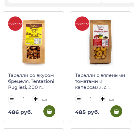
НОВИНКА
НОВИНКА
Таралли со вкусом
Таралли с вялеными
брецеля, Tentazioni
томатами и
Pugliesi, 200 г
каперсами, с
(крафт)
оливковым маслом,
Tentazioni Pugliesi,
шт
шт
200 г (крафт)
486 руб.
485 руб.