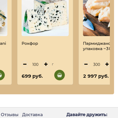
iani
Рокфор
Пармиджано 30 
упаковка ~300 г
г
г
699 руб.
2 997 руб.
Отзывы
Доставка
Давайте дружить: