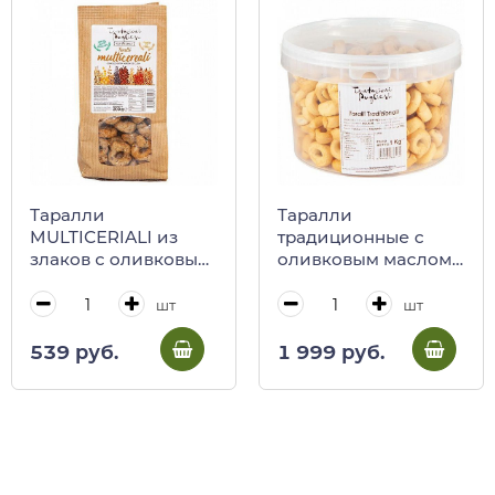
Таралли
Таралли
MULTICERIALI из
традиционные с
злаков с оливковым
оливковым маслом
маслом Tentazioni
Tentazioni Pugliesi, 1
Pugliesi, 200 г
кг
шт
шт
539 руб.
1 999 руб.