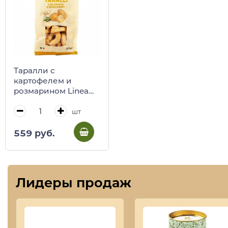
Таралли с
картофелем и
розмарином Linea
Gourmet, Tentazioni
Pugliesi, 250 г
шт
559 руб.
Лидеры продаж