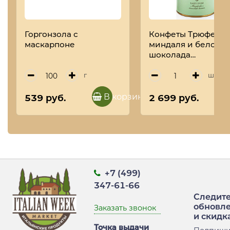
Горгонзола с
Конфеты Трюфель 
маскарпоне
миндаля и белого
шоколада
TARTUFIDOLCI, ANT
TORRONERIA
г
шт
PIEMONTESE, 160 г
(туба)
В корзину
539 руб.
2 699 руб.
+7 (499)
347-61-66
Следите
обновл
Заказать звонок
и скидк
Точка выдачи