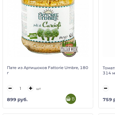
Пате из Артишоков Fattorie Umbre, 180
Томаты
г
314 
шт
В корзину
899 руб.
759 