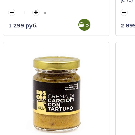
(ст/б)
шт
В корзину
1 299 руб.
2 89