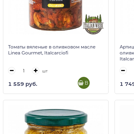
Томаты вяленые в оливковом масле
Артиш
Linea Gourmet, Italcarciofi
оливк
Italcar
шт
В корзину
1 559 руб.
1 74