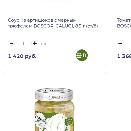
Соус из артишоков с черным
Томат
трюфелем BOSCOR, CALUGI, 85 г (ст/б)
BOSCO
шт
В корзину
1 420 руб.
1 36