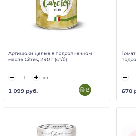
Артишоки целые в подсолнечном
Томат
масле Citres, 290 г (ст/б)
подсо
шт
В корзину
1 099 руб.
670 