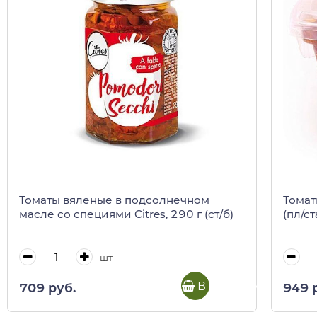
Томаты вяленые в подсолнечном
Томат
масле со специями Citres, 290 г (ст/б)
(пл/ст
шт
В корзину
709 руб.
949 