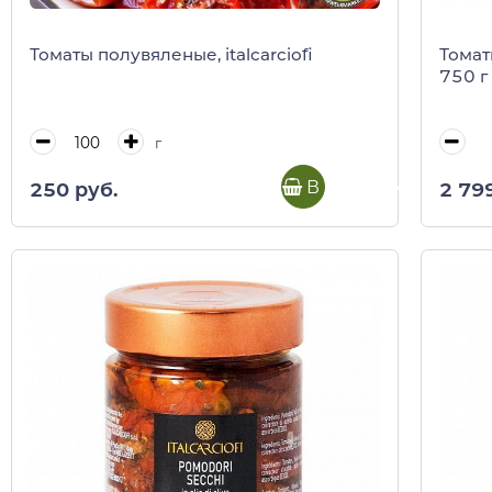
Томаты полувяленые, italcarciofi
Томат
750 г
г
В корзину
250 руб.
2 79