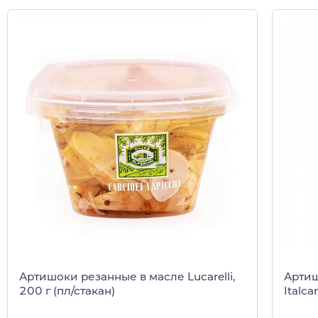
Артишоки резанные в масле Lucarelli,
Артиш
200 г (пл/стакан)
Italca