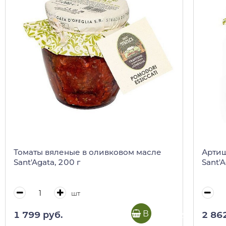
Томаты вяленые в оливковом масле
Артиш
Sant'Agata, 200 г
Sant'A
шт
В корзину
1 799 руб.
2 86