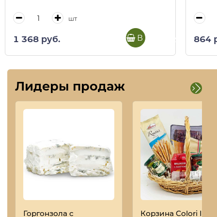
шт
В корзину
1 368 руб.
864 
Лидеры продаж
Горгонзола с
Корзина Colori Italia