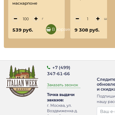
маскарпоне
г
шт
В корзину
539 руб.
9 308 руб.
+7 (499)
347-61-66
Следите
обновл
Заказать звонок
и скидк
Точка выдачи
Подпиши
заказов:
нашу рас
г. Москва, ул.
Воздвиженка д.