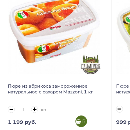
Пюре 
Пюре из абрикоса замороженное
натур
натуральное с сахаром Mazzoni, 1 кг
шт
В корзину
999 
1 199 руб.