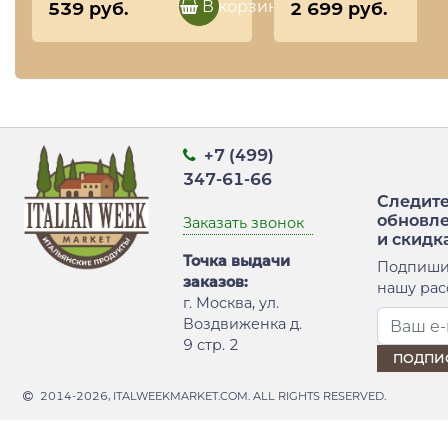
(туба)
В корзину
539 руб.
2 699 руб.
+7 (499)
347-61-66
Следите
обновл
Заказать звонок
и скидк
Точка выдачи
Подпиши
заказов:
нашу рас
г. Москва, ул.
Воздвиженка д.
9 стр. 2
2014-2026, ITALWEEKMARKET.COM. ALL RIGHTS RESERVED.