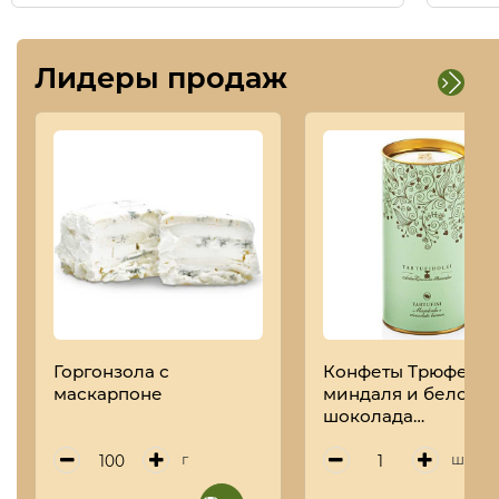
Лидеры продаж
Горгонзола с
Конфеты Трюфель 
маскарпоне
миндаля и белого
шоколада
TARTUFIDOLCI, ANT
TORRONERIA
г
шт
PIEMONTESE, 160 г