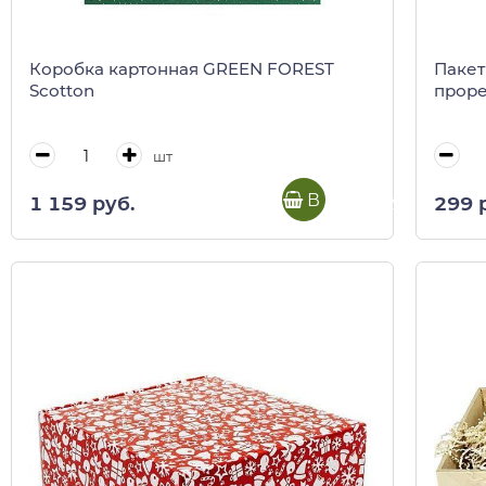
Коробка картонная GREEN FOREST
Пакет
Scotton
проре
шт
В корзину
1 159 руб.
299 