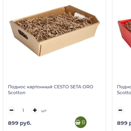
Поднос картонный CESTO SETA ORO
Подно
Scotton
Scott
шт
В корзину
899 руб.
899 