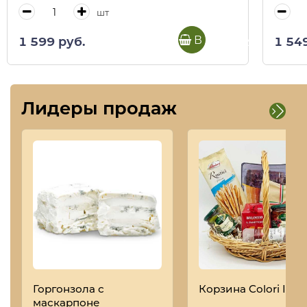
шт
В корзину
1 599 руб.
1 54
Лидеры продаж
Горгонзола с
Корзина Colori Italia
маскарпоне