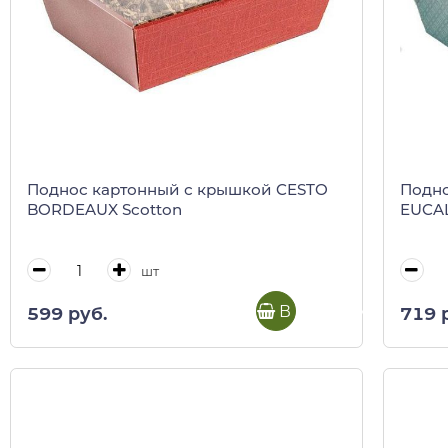
Поднос картонный с крышкой CESTO
Подно
BORDEAUX Scotton
EUCAL
шт
В корзину
599 руб.
719 