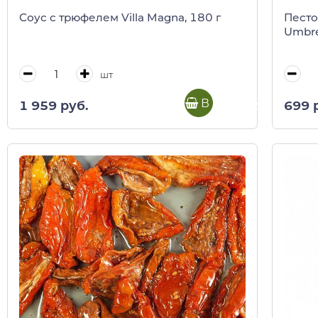
Соус с трюфелем Villa Magna, 180 г
Песто
Umbre
шт
В корзину
1 959 руб.
699 