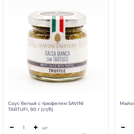
Соус белый с трюфелем SAVINI
Майон
TARTUFI, 90 г (ст/б)
шт