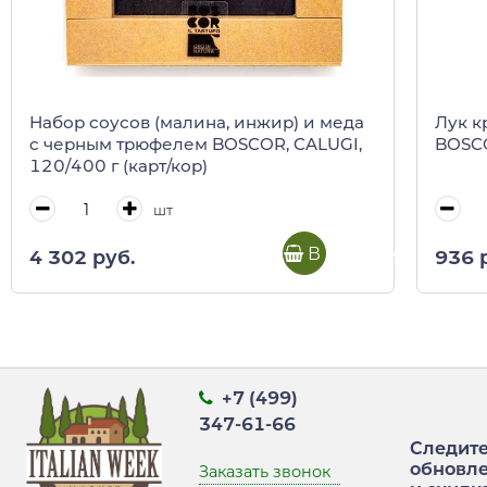
Набор соусов (малина, инжир) и меда
Лук к
c черным трюфелем BOSCOR, CALUGI,
BOSCO
120/400 г (карт/кор)
шт
В корзину
4 302 руб.
936 
+7 (499)
347-61-66
Следите
обновл
Заказать звонок