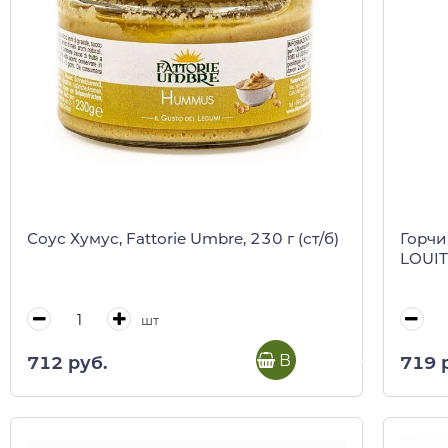
Соус Хумус, Fattorie Umbre, 230 г (ст/б)
Горчи
LOUIT
шт
В корзину
712 руб.
719 