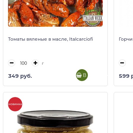
Томаты вяленые в масле, Italcarciofi
Горчи
г
В корзину
349 руб.
599 
НОВИНКА