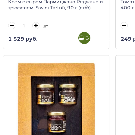
Крем с сыром Пармиджано Реджано и
Томат
трюфелем, Savini Tartufi, 90 г (ст/б)
400 г
шт
В корзину
1 529 руб.
249 