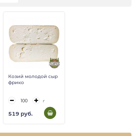
Козий молодой сыр
фрико
г
519 руб.