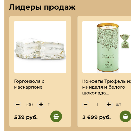
Лидеры продаж
Горгонзола с
Конфеты Трюфель и
маскарпоне
миндаля и белого
шоколада
TARTUFIDOLCI,
ANTICA TORRONERI
г
шт
PIEMONTESE, 160 г
(туба)
539 руб.
2 699 руб.