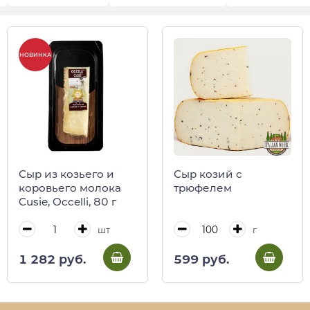
НОВИНКА
Сыр из козьего и
Сыр козий с
коровьего молока
трюфелем
Cusie, Occelli, 80 г
шт
г
1 282 руб.
599 руб.