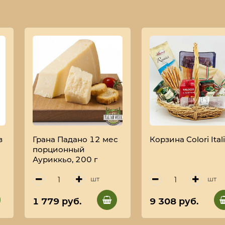
з
Грана Падано 12 мес
Корзина Colori Ital
порционный
Ауриккьо, 200 г
A
шт
шт
1 779 руб.
9 308 руб.