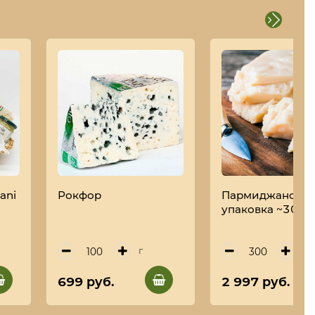
iani
Рокфор
Пармиджано 30 
упаковка ~300 г
г
г
699 руб.
2 997 руб.