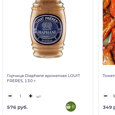
Горчица Diaphane ароматная LOUIT
Томаты
FRERES, 130 г
шт
В корзину
576 руб.
349 