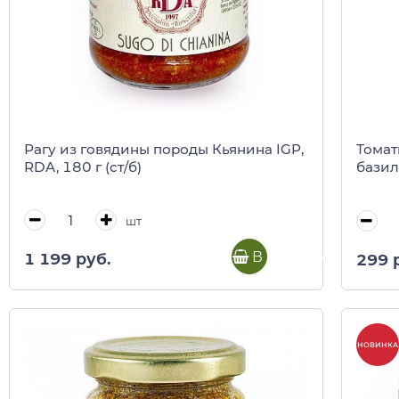
Рагу из говядины породы Кьянина IGP,
Томат
RDA, 180 г (ст/б)
базил
шт
В корзину
1 199 руб.
299 
НОВИНКА