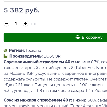
5 382 руб.
шт
В корзину
Регион:
Тоскана
Производитель:
BOSCOR
Соус малиновый с трюфелем 40 г:
малина 67%, сах
трюфель черный летний сушеный (Tuber Aestivum Vi
из Модены IGP (уксус винны, сваренное виноградн
содержать сульфиты. Не содержит глютен. Энергет
кДж / 261 ккал. Пищевая ценность на 100 г: жиры -
4.3 г, углеводы - 1.8 г, в том числе сахара 1.4 г, белок 
Соус из инжира с трюфелем 40 г:
инжир 60%, сахар
лимон, трюфель черный летний (Tuber Aestivum Vit