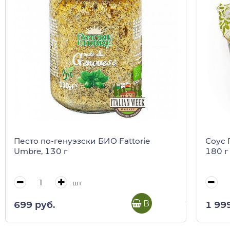
Песто по-генуэзски БИО Fattorie
Соус 
Umbre, 130 г
180 г
шт
В корзину
699 руб.
1 99