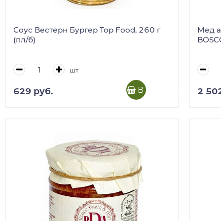
Соус Вестерн Бургер Top Food, 260 г
Мед а
(пл/б)
BOSCO
шт
В корзину
629 руб.
2 50