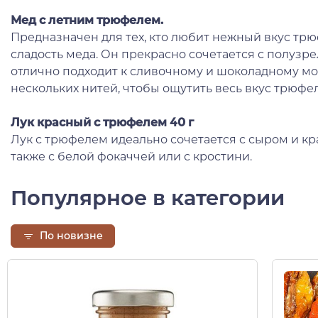
Мед
с летним трюфелем.
Предназначен для тех, кто любит нежный вкус трюф
сладость меда. Он прекрасно сочетается с полуз
отлично подходит к сливочному и шоколадному мо
нескольких нитей, чтобы ощутить весь вкус трюфел
Лук красный с трюфелем 40 г
Лук с трюфелем идеально сочетается с сыром и к
также с белой фокаччей или с кростини.
Популярное в категории
По новизне