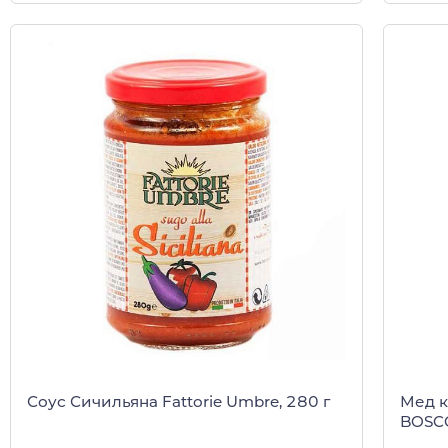
Соус Сичильяна Fattorie Umbre, 280 г
Мед к
BOSCO