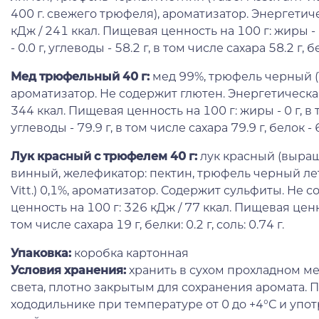
400 г. свежего трюфеля), ароматизатор. Энергетич
кДж / 241 ккал. Пищевая ценность на 100 г: жиры -
- 0.0 г, углеводы - 58.2 г, в том числе сахара 58.2 г, бел
Мед трюфельный 40 г:
мед 99%, трюфель черный (T
ароматизатор. Не содержит глютен. Энергетическая
344 ккал. Пищевая ценность на 100 г: жиры - 0 г, в
углеводы - 79.9 г, в том числе сахара 79.9 г, белок - 6 
Лук красный с трюфелем 40 г:
лук красный (выраще
винный, желефикатор: пектин, трюфель черный ле
Vitt.) 0,1%, ароматизатор. Содержит сульфиты. Не 
ценность на 100 г: 326 кДж / 77 ккал. Пищевая ценно
том числе сахара 19 г, белки: 0.2 г, cоль: 0.74 г.
Упаковка:
коробка картонная
Условия хранения:
хранить в сухом прохладном мес
света, плотно закрытым для сохранения аромата. 
хододильнике при температуре от 0 до +4°С и упо