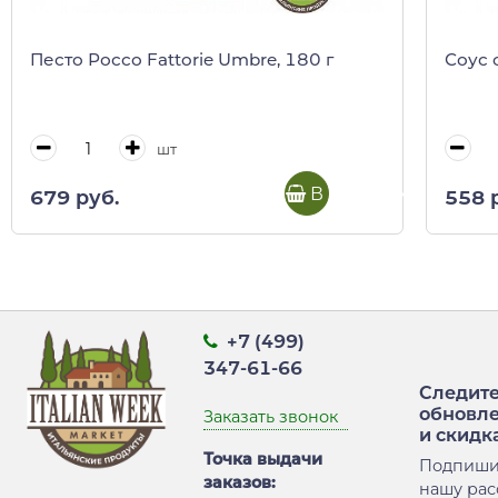
Песто Россо Fattorie Umbre, 180 г
Соус 
шт
В корзину
679 руб.
558 
+7 (499)
347-61-66
Следите
обновл
Заказать звонок
и скидк
Точка выдачи
Подпиши
заказов:
нашу рас