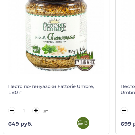
Песто по-генуэзски Fattorie Umbre,
Песто
180 г
Umbre
шт
В корзину
649 руб.
699 