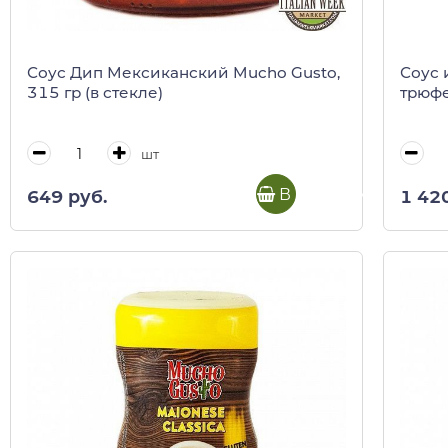
Соус Дип Мексиканский Mucho Gusto,
Соус 
315 гр (в стекле)
трюфе
шт
В корзину
649 руб.
1 42