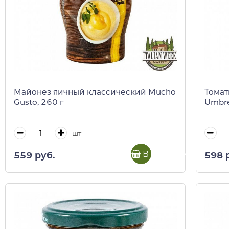
Майонез яичный классический Mucho
Томат
Gusto, 260 г
Umbre
шт
В корзину
559 руб.
598 