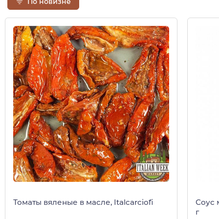
По новизне
Томаты вяленые в масле, Italcarciofi
Соус 
г