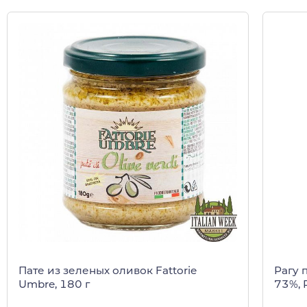
Пате из зеленых оливок Fattorie
Рагу 
Umbre, 180 г
73%, R