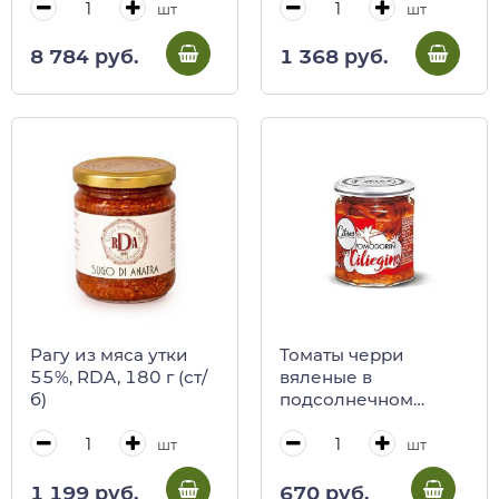
лимонами, соус по-
шт
шт
неапольски, паста
паккари)
8 784 руб.
1 368 руб.
Рагу из мяса утки
Томаты черри
55%, RDA, 180 г (ст/
вяленые в
б)
подсолнечном
масле Citres, 200 г
(ст/б)
шт
шт
1 199 руб.
670 руб.