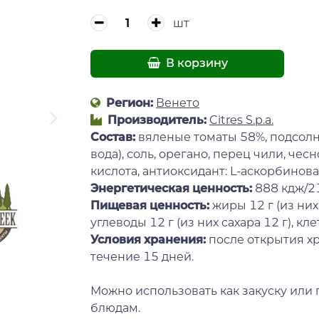
шт
В корзину
Регион:
Венето
Производитель:
Citres S.p.a.
Состав:
вяленые томаты 58%, подсолне
вода), соль, орегано, перец чили, чес
кислота, антиоксидант: L-аскорбинова
Энергетическая ценность:
888 кдж/21
Пищевая ценность:
жиры 12 г (из ни
углеводы 12 г (из них сахара 12 г), клетч
Условия хранения:
после открытия хр
течение 15 дней.
Можно использовать как закуску или
блюдам.