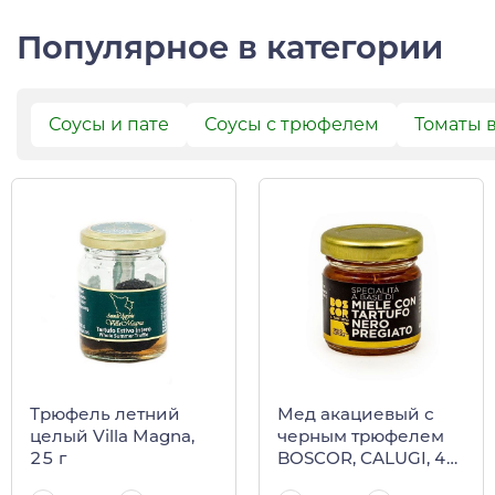
Популярное в категории
Соусы и пате
Соусы с трюфелем
Томаты 
Трюфель летний
Мед акациевый с
целый Villa Magna,
черным трюфелем
25 г
BOSCOR, CALUGI, 40
г (ст/б)