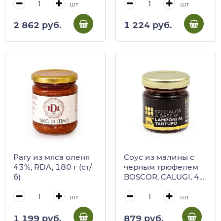
шт
шт
2 862 руб.
1 224 руб.
Рагу из мяса оленя
Соус из малины с
43%, RDA, 180 г (ст/
черным трюфелем
б)
BOSCOR, CALUGI, 40
г (ст/б)
шт
шт
1 199 руб.
879 руб.