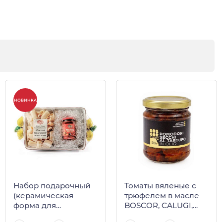
НОВИНКА
Набор подарочный
Томаты вяленые с
(керамическая
трюфелем в масле
форма для
BOSCOR, CALUGI,
запекания с
180 г (ст/б)