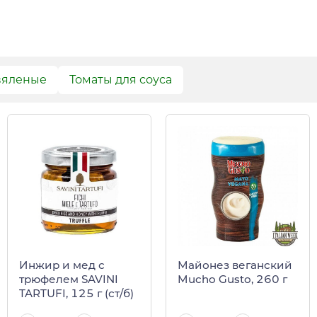
вяленые
Томаты для соуса
Инжир и мед с
Майонез веганский
трюфелем SAVINI
Mucho Gusto, 260 г
TARTUFI, 125 г (ст/б)