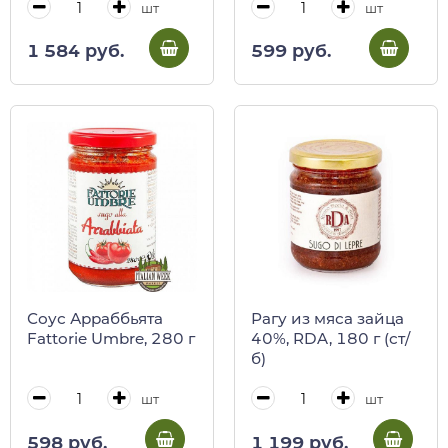
шт
шт
1 584 руб.
599 руб.
Соус Арраббьята
Рагу из мяса зайца
Fattorie Umbre, 280 г
40%, RDA, 180 г (ст/
б)
шт
шт
598 руб.
1 199 руб.