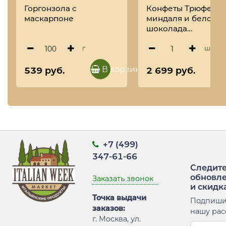
Горгонзола с
Конфеты Трюфель 
маскарпоне
миндаля и белого
шоколада
TARTUFIDOLCI, ANT
TORRONERIA
г
шт
PIEMONTESE, 160 г
(туба)
В корзину
539 руб.
2 699 руб.
+7 (499)
347-61-66
Следите
обновл
Заказать звонок
и скидк
Точка выдачи
Подпиши
заказов:
нашу рас
г. Москва, ул.