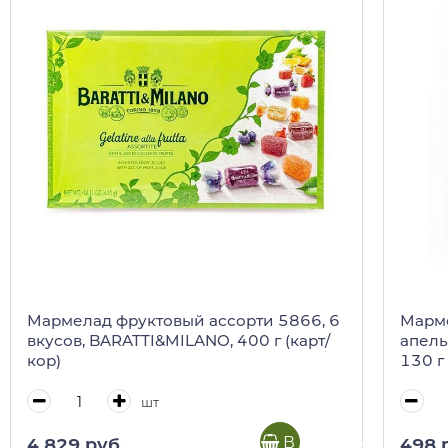
Мармелад фруктовый ассорти 5866, 6
Марме
вкусов, BARATTI&MILANO, 400 г (карт/
апель
кор)
130 г 
шт
В корзину
4 829 руб.
498 