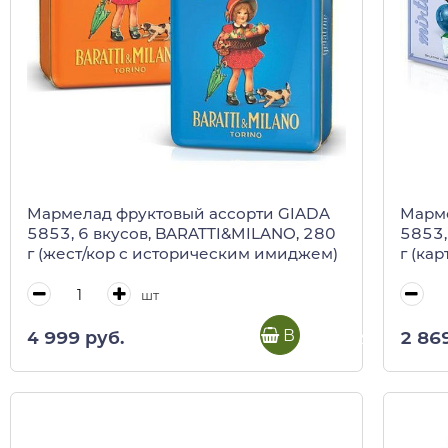
Мармелад фруктовый ассорти GIADA
Марме
5853, 6 вкусов, BARATTI&MILANO, 280
5853,
г (жест/кор с историческим имиджем)
г (кар
шт
В корзину
4 999 руб.
2 86