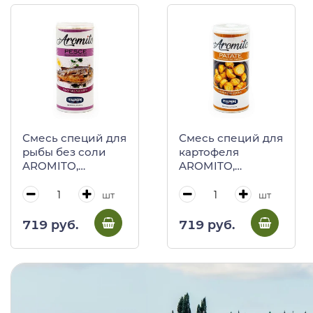
Смесь специй для
Смесь специй для
рыбы без соли
картофеля
AROMITO,
AROMITO,
ITALPEPE, 50 г (пл/
ITALPEPE, 130 г
б)
(пл/б)
шт
шт
719 руб.
719 руб.