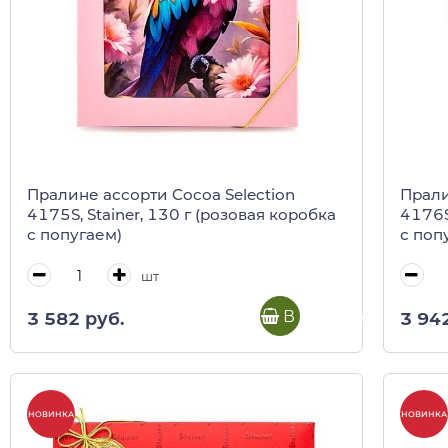
Пралине ассорти Cocoa Selection
Прали
4175S, Stainer, 130 г (розовая коробка
4176S
с попугаем)
с поп
шт
В корзину
3 582 руб.
3 94
НОВИНКА
НОВИНКА