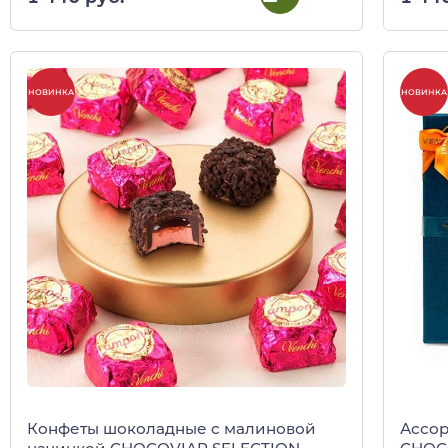
НОВИНКА
НОВИНКА
Конфеты шоколадные c малиновой
Ассор