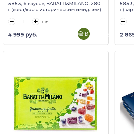
5853, 6 вкусов, BARATTI&MILANO, 280
5853,
г (жест/кор с историческим имиджем)
г (кар
шт
В корзину
4 999 руб.
2 86