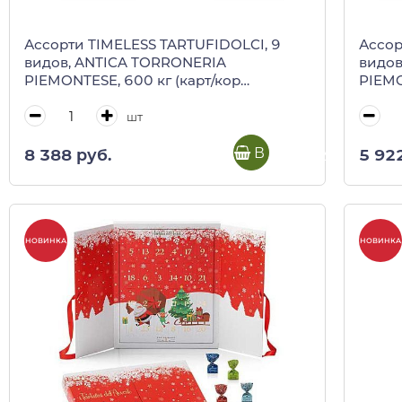
Ассорти TIMELESS TARTUFIDOLCI, 9
Ассор
видов, ANTICA TORRONERIA
видов
PIEMONTESE, 600 кг (карт/кор
PIEMO
серебро)
шт
В корзину
8 388 руб.
5 92
НОВИНКА
НОВИНКА