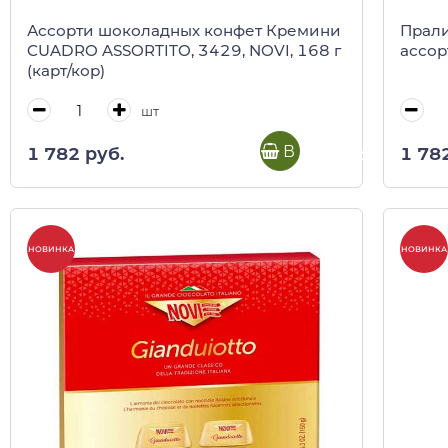
Ассорти шоколадных конфет Кремини
Прал
CUADRO ASSORTITO, 3429, NOVI, 168 г
ассорт
(карт/кор)
шт
В корзину
1 782 руб.
1 78
НОВИНКА
НОВИНКА