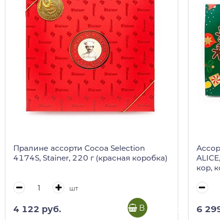
Пралине ассорти Cocoa Selection
Ассор
4174S, Stainer, 220 г (красная коробка)
ALICE
кор, 
Алиса
шт
В корзину
4 122 руб.
6 29