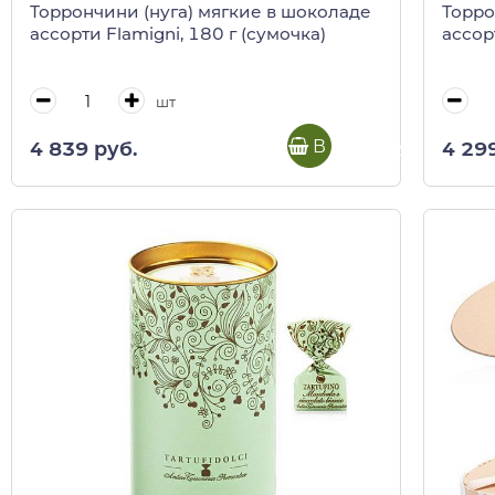
Торрончини (нуга) мягкие в шоколаде
Торро
ассорти Flamigni, 180 г (сумочка)
ассор
шт
В корзину
4 839 руб.
4 29