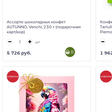
Ассорти шоколадных конфет
Конф
AUTUNNO, Venchi, 230 г (подарочная
Tartuf
карт/кор)
Piemo
шт
В корзину
5 726 руб.
1 96
НОВИНКА
НОВИНКА