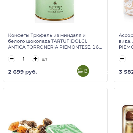
Конфеты Трюфель из миндаля и
Ассор
белого шоколада TARTUFIDOLCI,
вида,
ANTICA TORRONERIA PIEMONTESE, 160
PIEMO
г (туба)
лодоч
шт
В корзину
2 699 руб.
3 58