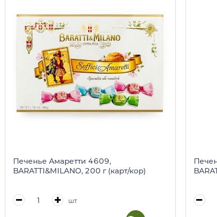
Печенье Амаретти 4609,
Печен
BARATTI&MILANO, 200 г (карт/кор)
BARAT
шт