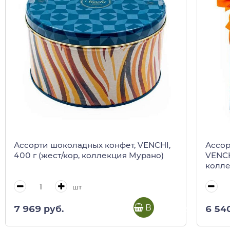
Ассорти шоколадных конфет, VENCHI,
Ассор
400 г (жест/кор, коллекция Мурано)
VENCH
колле
шт
В корзину
7 969 руб.
6 54