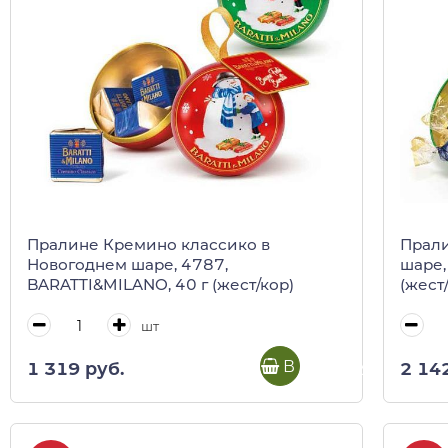
Пралине Кремино классико в
Прали
Новогоднем шаре, 4787,
шаре,
BARATTI&MILANO, 40 г (жест/кор)
(жест
шт
В корзину
1 319 руб.
2 14