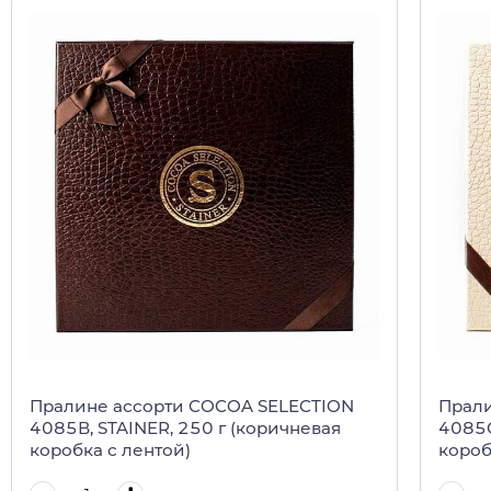
Пралине ассорти COCOA SELECTION
Прали
4085В, STAINER, 250 г (коричневая
4085С
коробка с лентой)
короб