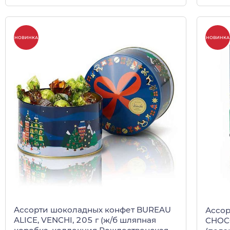
НОВИНКА
НОВИНКА
Aссорти шоколадных конфет BUREAU
Ассор
ALICE, VENCHI, 205 г (ж/б шляпная
CHOCO