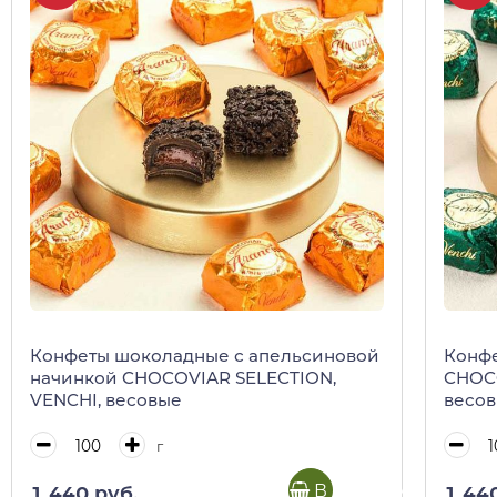
Конфеты шоколадные с апельсиновой
Конф
начинкой CHOCOVIAR SELECTION,
CHOCO
VENCHI, весовые
весо
г
В корзину
1 440 руб.
1 44