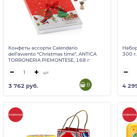
Конфеты ассорти Calendario
Набор
dell’avvento “Christmas time”, ANTICA
300 г
TORRONERIA PIEMONTESE, 168 г
шт
В корзину
3 762 руб.
4 29
НОВИНКА
НОВИНКА