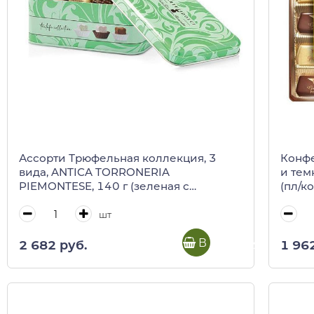
Ассорти Трюфельная коллекция, 3
Конфе
вида, ANTICA TORRONERIA
и тем
PIEMONTESE, 140 г (зеленая с
(пл/ко
рисунком ж/б)
шт
В корзину
2 682 руб.
1 96