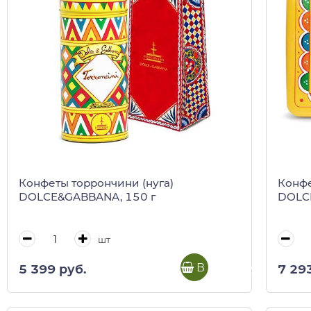
Конфеты торрончини (нуга)
Конфе
DOLCE&GABBANA, 150 г
DOLC
шт
В корзину
5 399 руб.
7 29