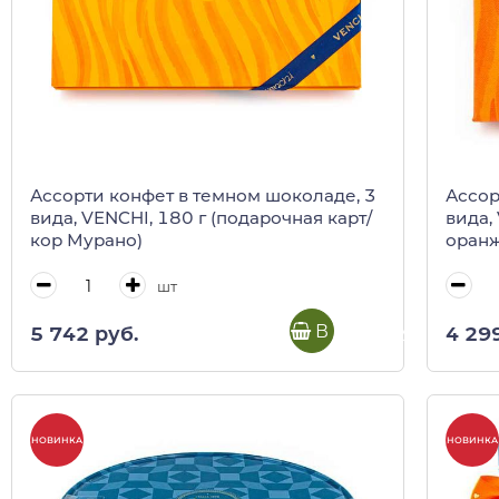
Ассорти конфет в темном шоколаде, 3
Ассор
вида, VENCHI, 180 г (подарочная карт/
вида,
кор Мурано)
оранж
шт
В корзину
5 742 руб.
4 29
НОВИНКА
НОВИНКА