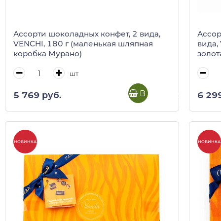
Ассорти шоколадных конфет, 2 вида,
Ассор
VENCHI, 180 г (маленькая шляпная
вида,
коробка Мурано)
золот
шт
В корзину
5 769 руб.
6 29
НОВИНКА
НОВИНКА