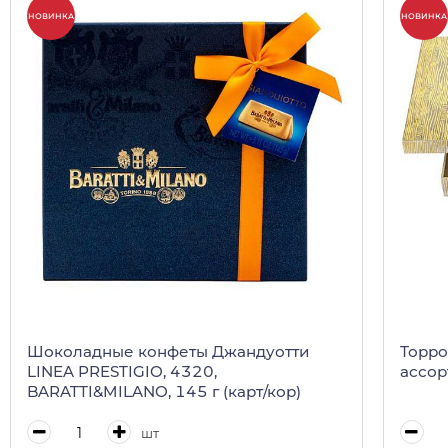
НОВИНКА
НОВИНКА
Шоколадные конфеты Джандуотти
Торро
LINEA PRESTIGIO, 4320,
ассорт
BARATTI&MILANO, 145 г (карт/кор)
шт