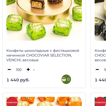
Конфеты шоколадные с фисташковой
Конфе
начинкой CHOCOVIAR SELECTION,
CHOCO
VENCHI, весовые
весо
г
В корзину
1 440 руб.
1 44
НОВИНКА
НОВИНКА