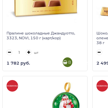
Пралине шоколадные Джандуотто,
Шокол
3323, NOVI, 150 г (карт/кор)
олене
38 г
шт
В корзину
1 782 руб.
2 49
НОВИНКА
НОВИНКА