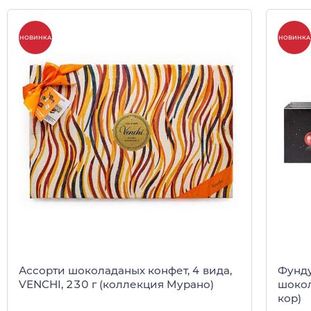
НОВИНКА
НОВИНКА
Ассорти шоколаданых конфет, 4 вида,
Фунду
VENCHI, 230 г (коллекция Мурано)
шокол
кор)