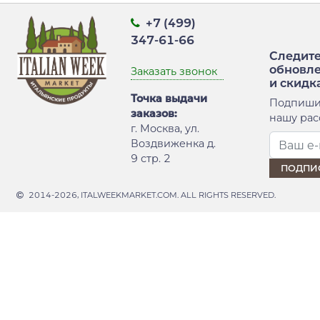
+7 (499)
347-61-66
Следите
обновл
Заказать звонок
и скидк
Точка выдачи
Подпиши
заказов:
нашу рас
г. Москва, ул.
Воздвиженка д.
9 стр. 2
2014-2026, ITALWEEKMARKET.COM. ALL RIGHTS RESERVED.