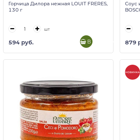
Горчица Дилора нежная LOUIT FRERES,
Соус 
130 г
BOSCO
шт
В корзину
594 руб.
879 
НОВИНКА