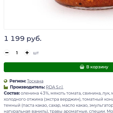
1 199 руб.
шт
В корзину
Регион:
Тоскана
Производитель:
RDA S.r.l.
Состав:
оленина 43%, мякоть томата, свинина, лук,
холодного отжима (экстра верджин), томатный конц
темный (паста какао, сахар, масло какао, эмульгат
натуральная ваниль), травы ароматные, специи. М