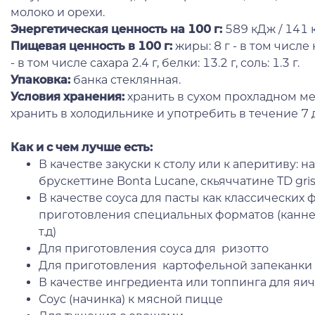
молоко и орехи.
Энергетическая ценность на 100 г
:
589 кДж / 141 к
Пищевая ценность в 100 г:
жиры: 8 г - в том числе 
- в том числе сахара 2.4 г, белки: 13.2 г, соль: 1.3 г.
Упаковка:
банка стеклянная.
Условия хранения:
хранить в сухом прохладном ме
хранить в холодильнике и употребить в течение 7
Как и с чем лучше есть:
В качестве закуски к столу или к аперитиву: 
брускеттине Bonta Lucane, скьяччатине TD gris
В качестве соуса для пасты как классических ф
приготовления специальных форматов (канне
т.д)
Для приготовления соуса для ризотто
Для приготовления картофельной запеканки
В качестве ингредиента или топпинга для яи
Соус (начинка) к мясной пицце