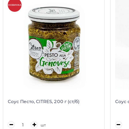
НОВИНКА
Соус Песто, CITRES, 200 г (ст/б)
Соус 
шт