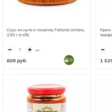
Соус из нута и томатов, Fattorie Umbre,
Крем 
230 г (ст/б)
трюфел
шт
В корзину
609 руб.
1 52