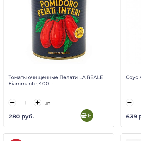
Томаты очищенные Пелати LA REALE
Соус 
Fiammante, 400 г
шт
В корзину
280 руб.
639 