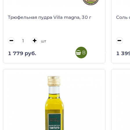
Трюфельная пудра Villa magna, 30 г
Соль 
шт
В корзину
1 779 руб.
1 39