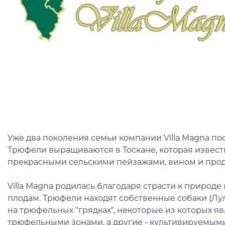
Уже два поколения семьи компании Villa Magna п
Трюфели выращиваются в Тоскане, которая извест
прекрасными сельскими пейзажами, вином и прод
Villa Magna родилась благодаря страсти к природ
плодам. Трюфели находят собственные собаки (Лула,
на трюфельных "грядках", некоторые из которых 
трюфельными зонами, а другие - культивируемыми