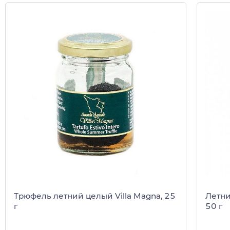
Трюфель летний целый Villa Magna, 25
Летни
г
50 г