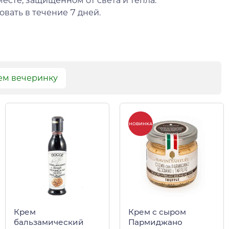
месте, защищенном от света и тепла.
вать в течение 7 дней.
ем вечеринку
НОВИНКА
Крем
Крем с сыром
бальзамический
Пармиджано