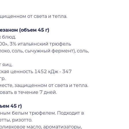
щищенном от света и тепла.
рмезаном
(объем 45 г)
 блюд.
00», 3% итальянский трюфель
олоко, соль, сычужный фермент), соль,
 яиц.
кая ценность 1452 кДж - 347
гр.
месте, защищенном от света и тепла.
вать в течение 7 дней.
ъем 45 г)
анным белым трюфелем. Подходит в
тты, ризотто.
, оливковое масло, ароматизаторы,