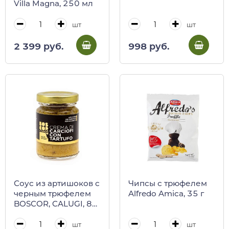
Villa Magna, 250 мл
шт
шт
2 399 руб.
998 руб.
Соус из артишоков с
Чипсы с трюфелем
черным трюфелем
Alfredo Amica, 35 г
BOSCOR, CALUGI, 85
г (ст/б)
шт
шт