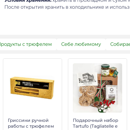
Условия хранения:
хранить в прохладном и сухом 
После открытия хранить в холодильнике и использо
родукты с трюфелем
Себе любимому
Собира
Гриссини ручной
Подарочный набор
работы с трюфелем
Tartufo (Tagliatelle e