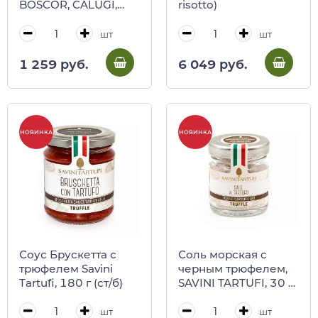
BOSCOR, CALUGI,
risotto)
120 г (карт/кор)
шт
шт
1 259 руб.
6 049 руб.
НОВИНКА
НОВИНКА
Соус Брускетта с
Соль морская c
трюфелем Savini
черным трюфелем,
Tartufi, 180 г (ст/б)
SAVINI TARTUFI, 30 г
(ст/б)
шт
шт