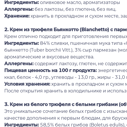
Ингредиенты:
оливковое масло, ароматизаторы
Аллергены:
без лактозы, без глютена, без яиц.
Хранение:
хранить в прохладном и сухом месте, за
2. Крем из трюфеля Бьянкотто (Bianchetto) с па
Крем отлично подходит для приготовления первых
Ингредиенты:
84% сливки, пшеничная мука типа «
бьянкетто (Tuber borchii Vitt.), 3% сыр пармезан (м
ароматические и вкусовые вещества.
Аллергены:
содержит лактозу, глютен, не содержит
Пищевая ценность на 100 г продукта:
энергетичес
ккал, белок - 4,0 гр., углеводы - 13,0 гр., жиры - 31,0 
Условия хранения:
хранить в прохладном и сухом 
После открытия хранить в холодильнике и использо
3. Крем из белого трюфеля с белыми грибами (об
Это уникальное сочетание белых грибов с изыск
качестве дополнения к первым блюдам, для бруске
Ингредиенты:
58,5% белых грибов (Boletus edulis)