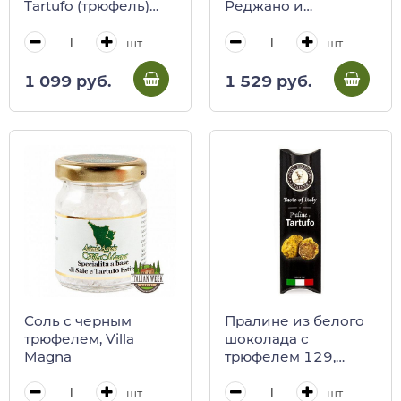
Tartufo (трюфель)
Реджано и
Gocce, 220 г
трюфелем, Savini
Tartufi, 90 г (ст/б)
шт
шт
1 099 руб.
1 529 руб.
Соль с черным
Пралине из белого
трюфелем, Villa
шоколада с
Magna
трюфелем 129,
STAINER, 29,4 г
шт
шт