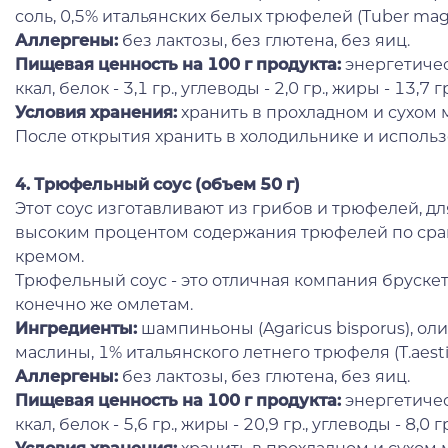
соль, 0,5% итальянских белых трюфелей (Tuber mag
Аллергены:
без лактозы, без глютена, без яиц.
Пищевая ценность на 100 г продукта:
энергетичес
ккал, белок - 3,1 гр., углеводы - 2,0 гр., жиры - 13,7 г
Условия хранения:
хранить в прохладном и сухом 
После открытия хранить в холодильнике и использо
4. Трюфельный соус (объем 50 г)
Этот соус изготавливают из грибов и трюфелей, для
высоким процентом содержания трюфелей по ср
кремом.
Трюфельный соус - это отличная компания бруске
конечно же омлетам.
Ингредиенты:
шампиньоны (Agaricus bisporus), ол
маслины, 1% итальянского летнего трюфеля (T.aestiv
Аллергены:
без лактозы, без глютена, без яиц.
Пищевая ценность на 100 г продукта:
энергетичес
ккал, белок - 5,6 гр., жиры - 20,9 гр., углеводы - 8,0 г