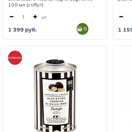
100 мл (ст/бут)
шт
В корзину
1 399 руб.
1 15
НОВИНКА