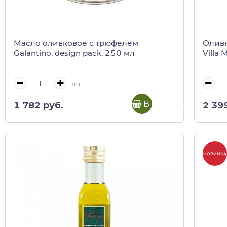
Масло оливковое с трюфелем
Оливк
Galantino, design pack, 250 мл
Villa
шт
В корзину
1 782 руб.
2 39
НОВИНКА