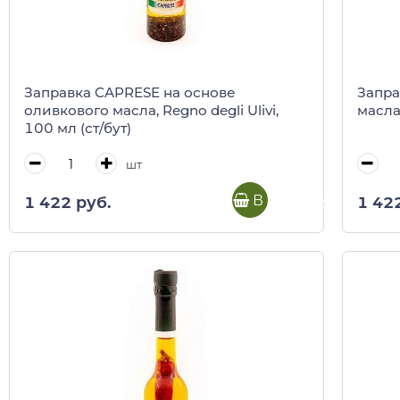
Заправка CAPRESE на основе
Запра
оливкового масла, Regno degli Ulivi,
масла,
100 мл (ст/бут)
шт
В корзину
1 422 руб.
1 42