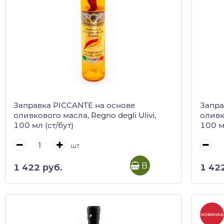
Заправка PICCANTE на основе
Запра
оливкового масла, Regno degli Ulivi,
оливко
100 мл (ст/бут)
100 мл
шт
В корзину
1 422 руб.
1 42
НОВИНКА