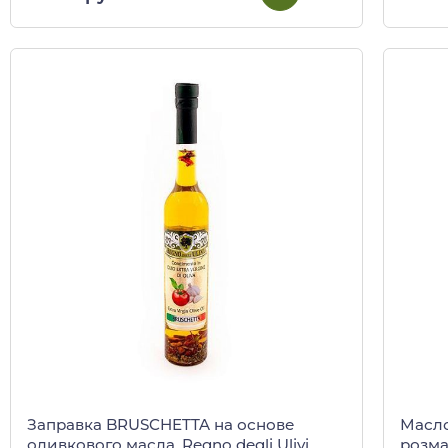
Заправка BRUSCHETTA на основе
Масло
оливкового масла, Regno degli Ulivi,
розмар