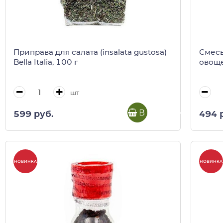
Приправа для салата (insalata gustosa)
Смесь
Bella Italia, 100 г
овоще
шт
В корзину
599 руб.
494 
НОВИНКА
НОВИНКА