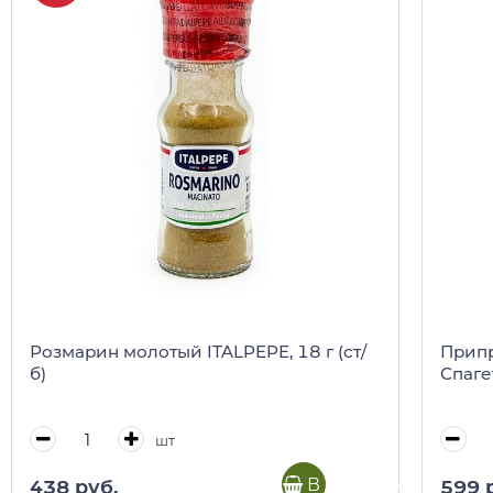
Розмарин молотый ITALPEPE, 18 г (ст/
Припр
б)
Спагет
шт
В корзину
438 руб.
599 