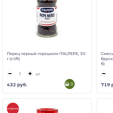
Перец черный горошком ITALPEPE, 30
Смесь
г (ст/б)
бруск
б)
шт
В корзину
432 руб.
719 
НОВИНКА