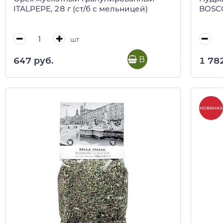
ITALPEPE, 28 г (ст/б с мельницей)
BOSCO
шт
В корзину
647 руб.
1 78
НОВИНКА