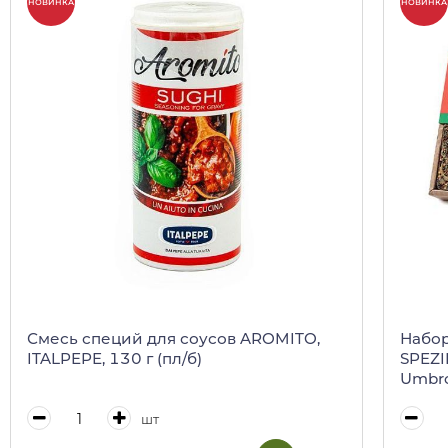
НОВИНКА
НОВИНКА
Смесь специй для соусов AROMITO,
Набор
ITALPEPE, 130 г (пл/б)
SPEZIE
Umbr
шт