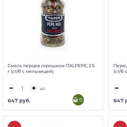
Смесь перцев горошком ITALPEPE, 25
Перец
г (ст/б с мельницей)
(ст/б
шт
В корзину
647 руб.
647 