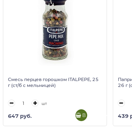
Смесь перцев горошком ITALPEPE, 25
Папри
г (ст/б с мельницей)
26 г (
шт
В корзину
647 руб.
439 