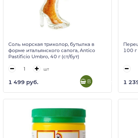
Соль морская триколор, бутылка в
Перец
форме итальянского сапога, Antico
100 г 
Pastificio Umbro, 40 г (ст/бут)
шт
В корзину
1 499 руб.
1 23