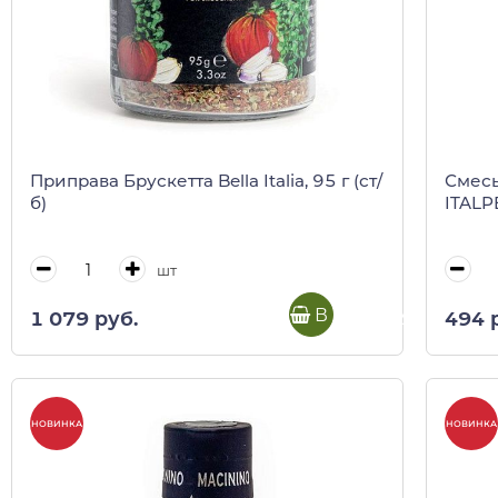
Приправа Брускетта Bella Italia, 95 г (ст/
Смесь
б)
ITALPE
шт
В корзину
1 079 руб.
494 
НОВИНКА
НОВИНКА