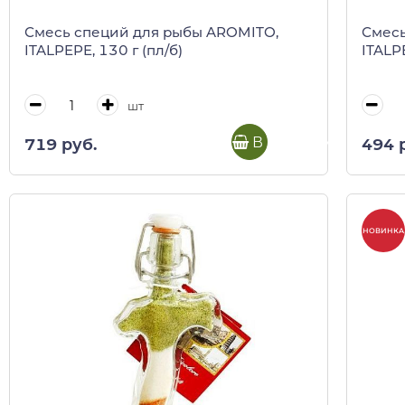
Смесь специй для рыбы AROMITO,
Смесь
ITALPEPE, 130 г (пл/б)
ITALPE
шт
В корзину
719 руб.
494 
НОВИНКА