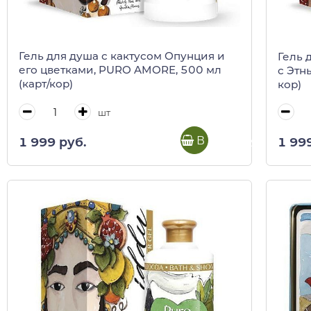
Гель для душа с кактусом Опунция и
Гель 
его цветками, PURO AMORE, 500 мл
с Этн
(карт/кор)
кор)
шт
В корзину
1 999 руб.
1 99