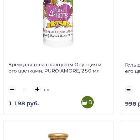
Крем для тела с кактусом Опунция и
Гель 
его цветками, PURO AMORE, 250 мл
его ц
шт
В корзину
1 198 руб.
998 