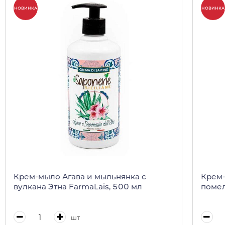
НОВИНКА
НОВИНКА
Крем-мыло Агава и мыльнянка с
Крем-
вулкана Этна FarmaLais, 500 мл
помел
шт