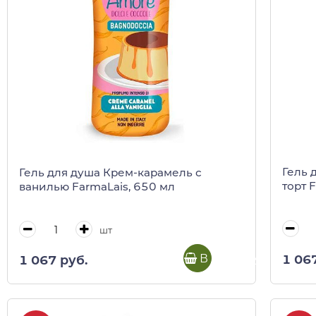
Гель 
Гель для душа Крем-карамель с
торт 
ванилью FarmaLais, 650 мл
шт
В корзину
1 06
1 067 руб.