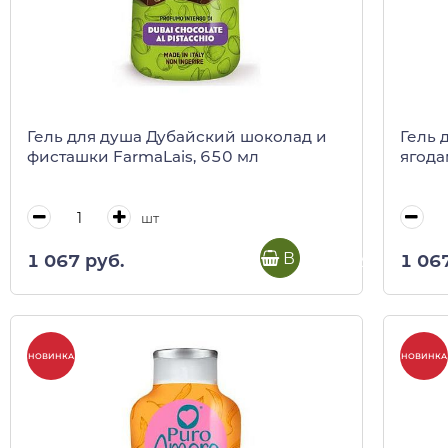
Гель для душа Дубайский шоколад и
Гель 
фисташки FarmaLais, 650 мл
ягода
шт
В корзину
1 067 руб.
1 06
НОВИНКА
НОВИНКА