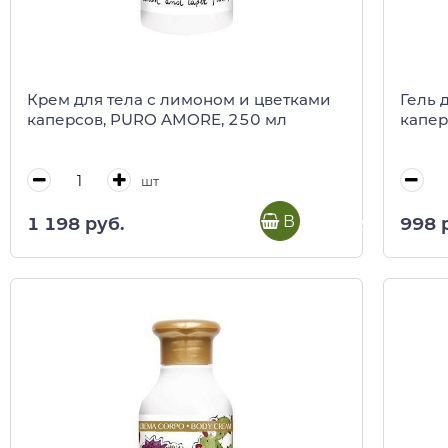
Крем для тела с лимоном и цветками
Гель 
каперсов, PURO AMORE, 250 мл
капер
шт
В корзину
1 198 руб.
998 