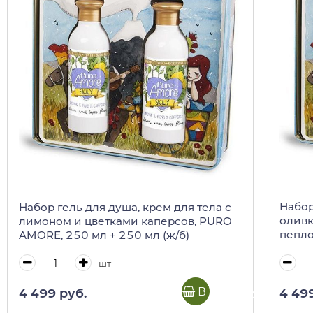
Набор
Набор гель для душа, крем для тела с
оливк
лимоном и цветками каперсов, PURO
пепло
AMORE, 250 мл + 250 мл (ж/б)
мл (ж/
шт
В корзину
4 49
4 499 руб.