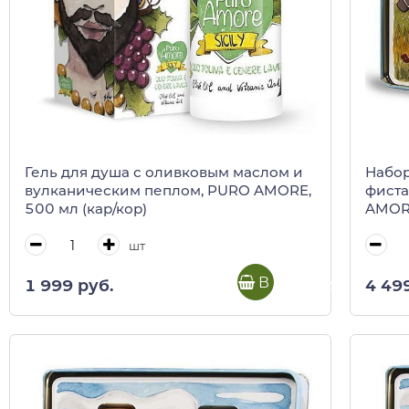
Гель для душа с оливковым маслом и
Набор
вулканическим пеплом, PURO AMORE,
фиста
500 мл (кар/кор)
AMORE
шт
В корзину
1 999 руб.
4 49