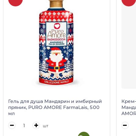
Гель для душа Мандарин и имбирный
Крем-
пряник, PURO AMORE FarmaLais, 500
Манда
мл
AMORE
шт