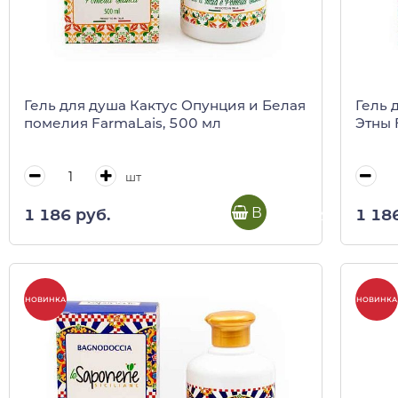
Гель для душа Кактус Опунция и Белая
Гель 
помелия FarmaLais, 500 мл
Этны 
шт
В корзину
1 186 руб.
1 18
НОВИНКА
НОВИНКА