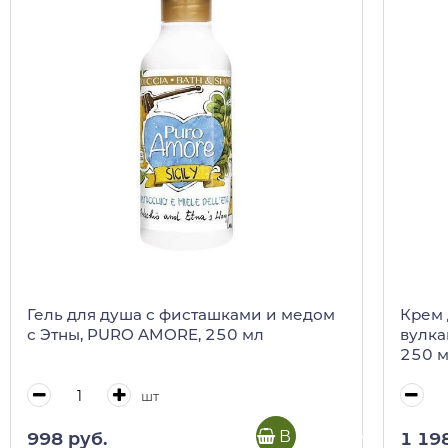
Гель для душа с фисташками и медом
Крем 
с Этны, PURO AMORE, 250 мл
вулка
250 
шт
В корзину
998 руб.
1 19