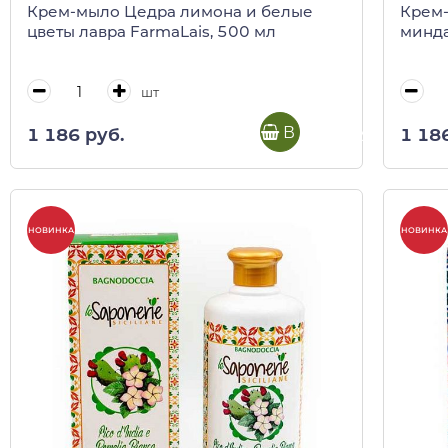
Крем-мыло Цедра лимона и белые
Крем-
цветы лавра FarmaLais, 500 мл
минда
шт
В корзину
1 186 руб.
1 18
НОВИНКА
НОВИНКА