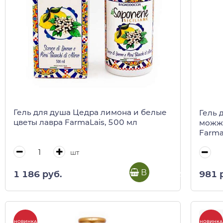
Гель для душа Цедра лимона и белые
Гель 
цветы лавра FarmaLais, 500 мл
можж
Farma
шт
В корзину
1 186 руб.
981 
НОВИНКА
НОВИНКА