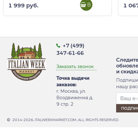
В корзину
1 999 руб.
1 06
+7 (499)
347-61-66
Следите
обновл
Заказать звонок
и скидк
Точка выдачи
Подпиши
заказов:
нашу рас
г. Москва, ул.
Воздвиженка д.
9 стр. 2
2014-2026, ITALWEEKMARKET.COM. ALL RIGHTS RESERVED.