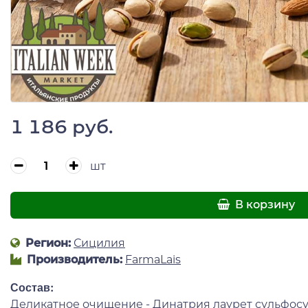
1 186 руб.
шт
В корзину
Регион:
Сицилия
Производитель:
FarmaLais
Состав:
Деликатное очищение - Динатрия лаурет сульфосу