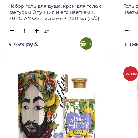
Набор гель для душа, крем для тела с
Гель 
кактусом Опунция и его цветками,
цветы
PURO AMORE, 250 мл + 250 мл (ж/б)
шт
В корзину
4 499 руб.
1 18
НОВИНКА