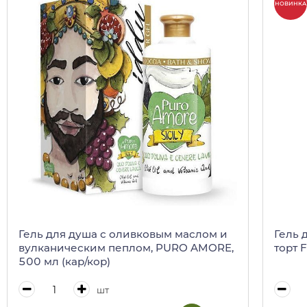
НОВИНКА
Гель для душа с оливковым маслом и
Гель 
вулканическим пеплом, PURO AMORE,
торт 
500 мл (кар/кор)
шт