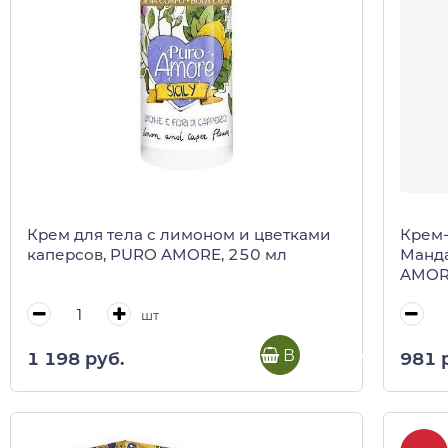
Крем для тела с лимоном и цветками
Крем-
каперсов, PURO AMORE, 250 мл
Манда
AMORE
шт
В корзину
1 198 руб.
981 