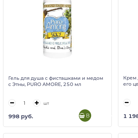
Крем 
Гель для душа с фисташками и медом
его ц
с Этны, PURO AMORE, 250 мл
шт
В корзину
1 19
998 руб.