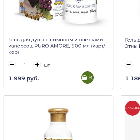
Гель для душа с лимоном и цветками
Гель 
каперсов, PURO AMORE, 500 мл (карт/
Этны 
кор)
шт
В корзину
1 999 руб.
1 18
НОВИНКА