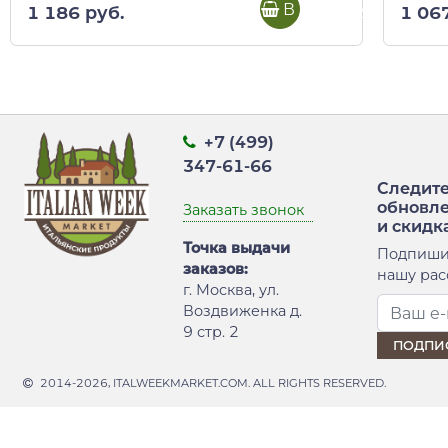
В корзину
1 186 руб.
1 06
+7 (499)
347-61-66
Следите
обновл
Заказать звонок
и скидк
Точка выдачи
Подпиши
заказов:
нашу рас
г. Москва, ул.
Воздвиженка д.
9 стр. 2
2014-2026, ITALWEEKMARKET.COM. ALL RIGHTS RESERVED.