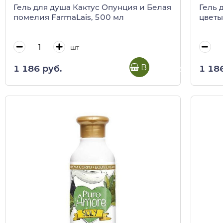
Гель для душа Кактус Опунция и Белая
Гель 
помелия FarmaLais, 500 мл
цветы
шт
В корзину
1 186 руб.
1 18