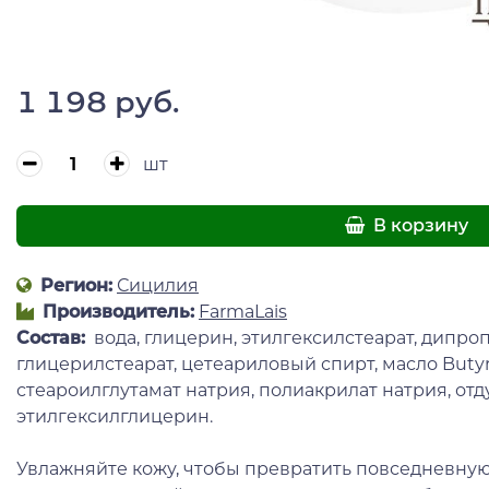
1 198 руб.
шт
В корзину
Регион:
Сицилия
Производитель:
FarmaLais
Состав:
вода, глицерин, этилгексилстеарат, дипро
глицерилстеарат, цетеариловый спирт, масло Butyr
стеароилглутамат натрия, полиакрилат натрия, отд
этилгексилглицерин.
Увлажняйте кожу, чтобы превратить повседневну