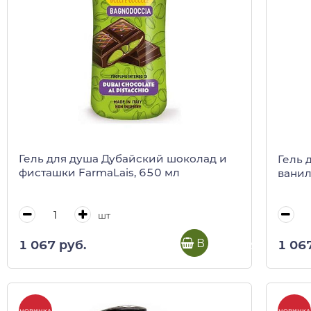
Гель для душа Дубайский шоколад и
Гель 
фисташки FarmaLais, 650 мл
ванил
шт
В корзину
1 067 руб.
1 06