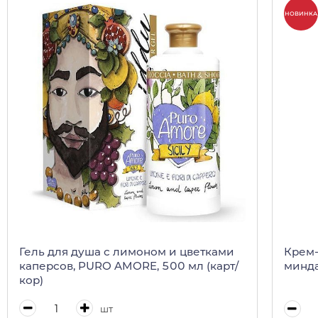
НОВИНКА
Гель для душа с лимоном и цветками
Крем-
каперсов, PURO AMORE, 500 мл (карт/
минда
кор)
шт