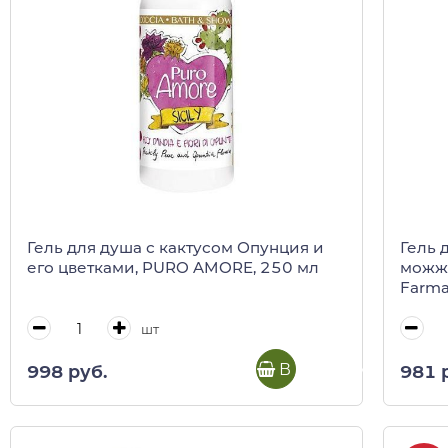
Гель для душа с кактусом Опунция и
Гель 
его цветками, PURO AMORE, 250 мл
можж
Farma
шт
В корзину
998 руб.
981 