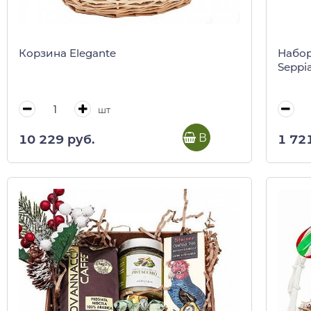
Корзина Elegante
Набор
Seppia
шт
В корзину
10 229 руб.
1 72