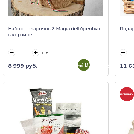
Набор подарочный Magia dell'Aperitivo
Подар
в корзине
шт
В корзину
8 999 руб.
11 6
НОВИНКА