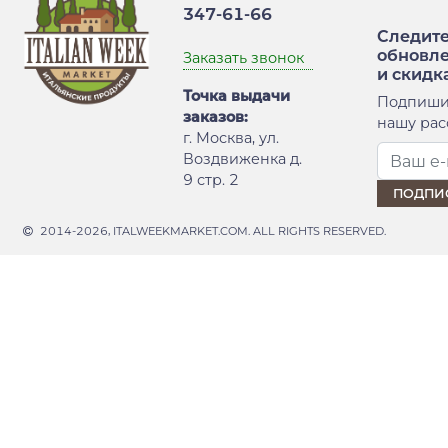
347-61-66
Следите
обновл
Заказать звонок
и скидк
Точка выдачи
Подпиши
заказов:
нашу рас
г. Москва, ул.
Воздвиженка д.
9 стр. 2
2014-2026, ITALWEEKMARKET.COM. ALL RIGHTS RESERVED.