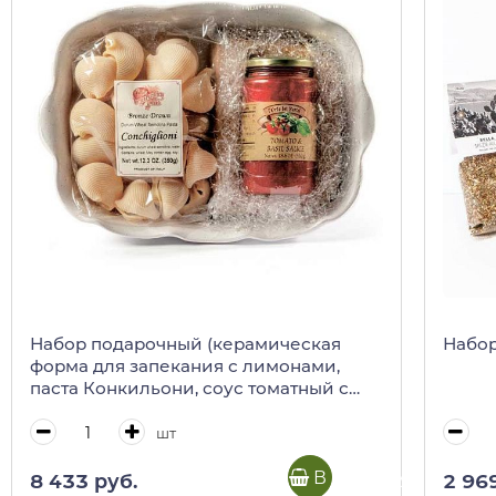
Набор подарочный (керамическая
Набор
форма для запекания с лимонами,
паста Конкильони, соус томатный с
базиликом)
шт
В корзину
8 433 руб.
2 96