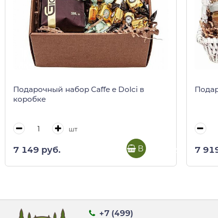
Подарочный набор Caffe e Dolci в
Подар
коробке
шт
В корзину
7 149 руб.
7 91
+7 (499)