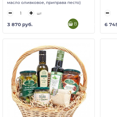
масло оливковое, приправа песто)
шт
В корзину
3 870 руб.
6 74