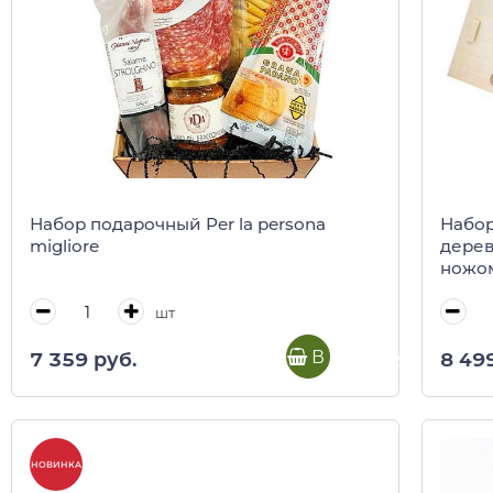
Набор подарочный Per la persona
Набор
migliore
дерев
ножо
шт
В корзину
7 359 руб.
8 49
НОВИНКА