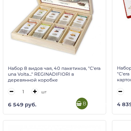
Набор
Набор 8 видов чая, 40 пакетиков, "C'era
"C'era
una Volta..." REGINADIFIORI в
карто
деревянной коробке
шт
В корзину
4 83
6 549 руб.