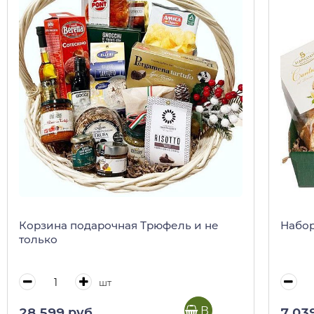
Корзина подарочная Трюфель и не
Набор
только
шт
В корзину
28 599 руб.
7 03