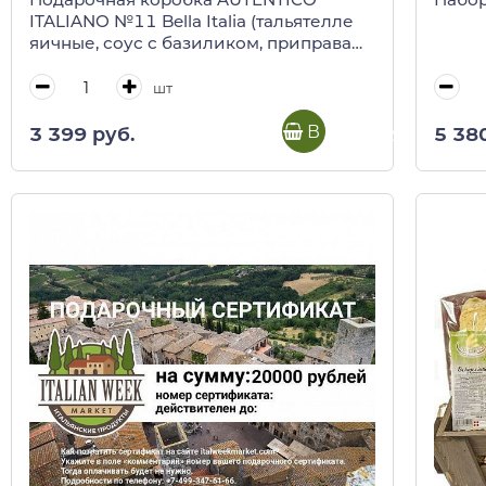
ITALIANO №11 Bella Italia (тальятелле
яичные, соус с базиликом, приправа
пикантиссимо)
шт
В корзину
3 399 руб.
5 38