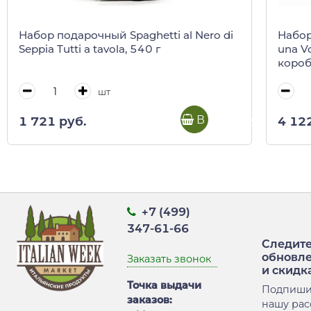
Набор подарочный Spaghetti al Nero di
Набор
Seppia Tutti a tavola, 540 г
una V
короб
шт
В корзину
1 721 руб.
4 12
+7 (499)
347-61-66
Следите
обновл
Заказать звонок
и скидк
Точка выдачи
Подпиши
заказов:
нашу рас