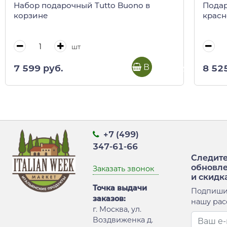
Набор подарочный Tutto Buono в
Подар
корзине
красн
шт
В корзину
7 599 руб.
8 52
+7 (499)
347-61-66
Следите
обновл
Заказать звонок
и скидк
Точка выдачи
Подпиши
заказов:
нашу рас
г. Москва, ул.
Воздвиженка д.