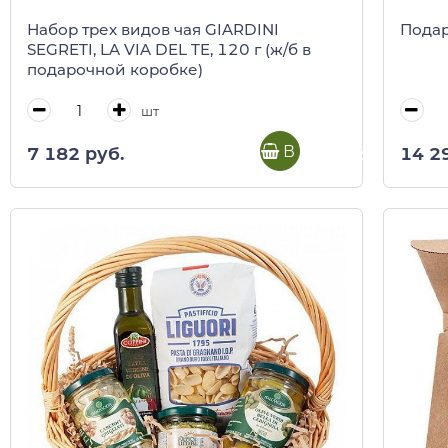
Набор трех видов чая GIARDINI
Подар
SEGRETI, LA VIA DEL TE, 120 г (ж/б в
подарочной коробке)
шт
В корзину
7 182 руб.
14 2