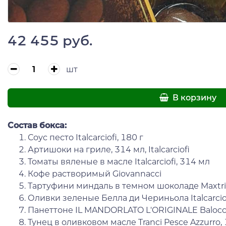
42 455 руб.
шт
В корзину
Состав бокса:
Соус песто Italcarciofi, 180 г
Артишоки на гриле, 314 мл, Italcarciofi
Томаты вяленые в масле Italcarciofi, 314 мл
Кофе растворимый Giovannacci
Тартуфини миндаль в темном шоколаде Maxtris
Оливки зеленые Белла ди Чериньола Italcarcio
Панеттоне IL MANDORLATO L'ORIGINALE Balocco,
Тунец в оливковом масле Tranci Pesce Azzurro, 