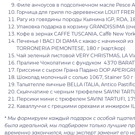
Филе анчоусов в подсолнечном масле Pesce Az
Горчица для гриля по-деревенски LOUIT FRERE
Рагу из говядины породы Кьянина IGP, RDA, 180
Упаковка подарка в корзину GRANDISSIMA (оч
Кофе в зернах CAFFE TUSCANIA, Caffè New York,
Печенье I BACI DI DAMA с какао с начинкой из
TORRONERIA PIEMONTESE, 180 г (карт/кор)
Чай зеленый листовой VERY CHRISTMAS, LA VIA D
Пралине Чоколатини с фундуком 4370 BARATTI
Гриссини с сыром Грана Падано DOP APERIGRI
Шоколад молочный с солью 1067, Stainer 50 г 
Тальятелле яичные BELLA ITALIA, Antico Pastifi
Скьяччатине с черным трюфелем SAVINI TARTUFI
Персики мини с трюфелем SAVINI TARTUFI, 175 
Каваллуччи с грецкими орехами и инжиром IL 
*
Мы формируем каждый подарок с особой тщател
была идеальной, мы подбираем только лучшие про
временно закончился, наш эксперт заменит его 