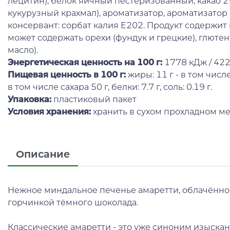
лецитин), белок яичный пестеризованный, какао 2%
кукурузный крахмал), ароматизатор, ароматизатор
консервант: сорбат калия Е202. Продукт содержит
может содержать орехи (фундук и грецкие), глютен
масло).
Энергетическая ценность на 100 г
:
1778 кДж / 422
Пищевая ценность в 100 г:
жиры: 11 г - в том числ
в том числе сахара 50 г, белки: 7.7 г, соль: 0.19 г.
Упаковка:
пластиковый пакет
Условия хранения:
хранить в сухом прохладном ме
Описание
Нежное миндальное печенье амаретти, облачённое
горчинкой тёмного шоколада.
Классические амаретти - это уже синоним изыскан