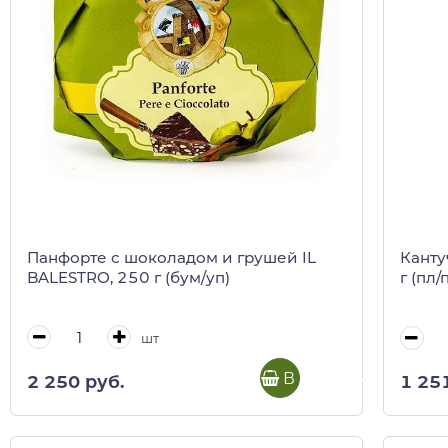
Панфорте с шоколадом и грушей IL
Канту
BALESTRO, 250 г (бум/уп)
г (пл/
шт
В корзину
2 250 руб.
1 25