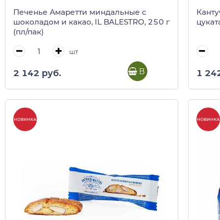
Печенье Амаретти миндальные с
Канту
шоколадом и какао, IL BALESTRO, 250 г
цуката
(пл/пак)
шт
В корзину
2 142 руб.
1 24
НОВИНКА
НОВИНКА