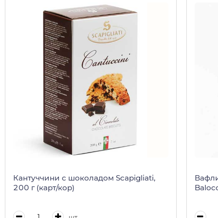
Кантуччини с шоколадом Scapigliati,
Вафли
200 г (карт/кор)
Baloc
шт