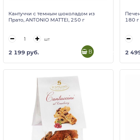
Кантуччи с темным шоколадом из
Печен
Прато, ANTONIO MATTEI, 250 г
180 г 
шт
В корзину
2 199 руб.
2 49