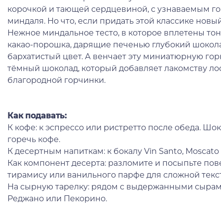
корочкой и тающей сердцевиной, с узнаваемым г
миндаля. Но что, если придать этой классике новы
Нежное миндальное тесто, в которое вплетены то
какао-порошка, дарящие печенью глубокий шокол
бархатистый цвет. А венчает эту миниатюрную гор
тёмный шоколад, который добавляет лакомству лос
благородной горчинки.
Как подавать:
К кофе: к эспрессо или ристретто после обеда. Ш
горечь кофе.
К десертным напиткам: к бокалу Vin Santo, Moscato
Как компонент десерта: разломите и посыпьте по
тирамису или ванильного парфе для сложной текст
На сырную тарелку: рядом с выдержанными сырам
Реджано или Пекорино.