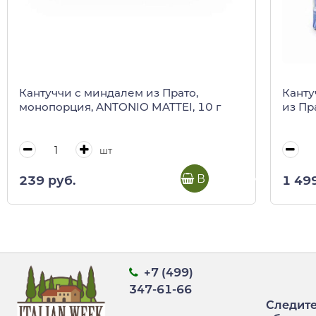
Кантуччи с миндалем из Прато,
Канту
монопорция, ANTONIO MATTEI, 10 г
из Пр
шт
В корзину
239 руб.
1 49
+7 (499)
347-61-66
Следите