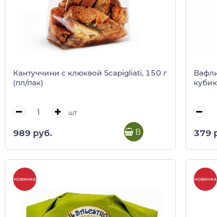
Кантуччини с клюквой Scapigliati, 150 г
Вафли
(пл/пак)
кубик
шт
В корзину
989 руб.
379 
НОВИНКА
НОВИНКА