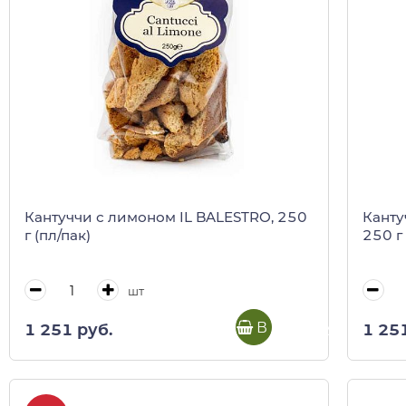
Кантуччи с лимоном IL BALESTRO, 250
Канту
г (пл/пак)
250 г 
шт
В корзину
1 251 руб.
1 25