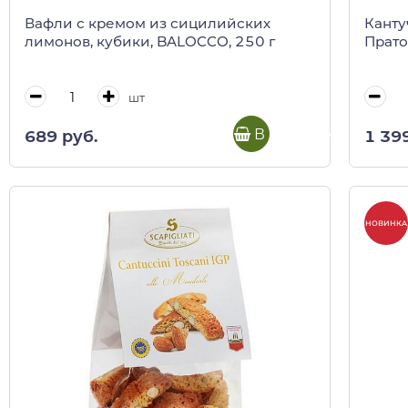
Вафли с кремом из сицилийских
Канту
лимонов, кубики, BALOCCO, 250 г
Прато
шт
В корзину
689 руб.
1 39
НОВИНКА