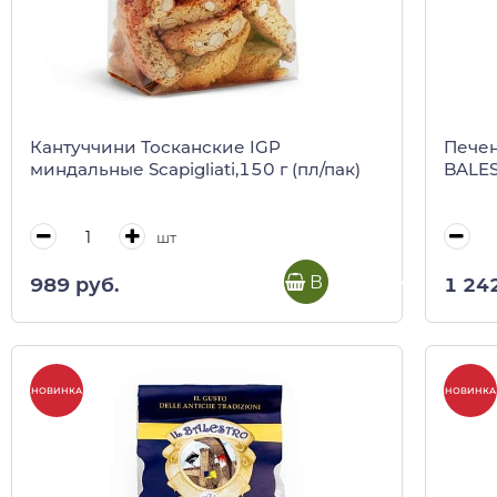
Кантуччини Тосканские IGP
Печен
миндальные Scapigliati,150 г (пл/пак)
BALES
шт
В корзину
989 руб.
1 24
НОВИНКА
НОВИНКА