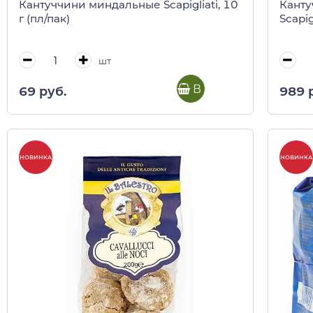
Кантуччини миндальные Scapigliati, 10
Канту
г (пл/пак)
Scapig
шт
В корзину
69 руб.
989 
НОВИНКА
НОВИНКА