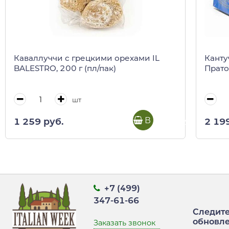
Каваллуччи с грецкими орехами IL
Канту
BALESTRO, 200 г (пл/пак)
Прато
шт
В корзину
1 259 руб.
2 19
+7 (499)
347-61-66
Следите
обновл
Заказать звонок