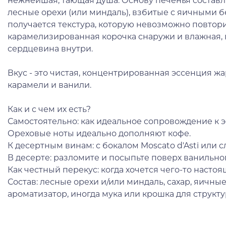
нежнейшая, тающая душа. Основу печенья состав
лесные орехи (или миндаль), взбитые с яичными б
получается текстура, которую невозможно повтори
карамелизированная корочка снаружи и влажная, в
сердцевина внутри.
Вкус - это чистая, концентрированная эссенция жа
карамели и ванили.
Как и с чем их есть?
Самостоятельно: как идеальное сопровождение к э
Ореховые ноты идеально дополняют кофе.
К десертным винам: с бокалом Moscato d'Asti или с
В десерте: разломите и посыпьте поверх ванильно
Как честный перекус: когда хочется чего-то настоя
Состав: лесные орехи и/или миндаль, сахар, яичн
ароматизатор, иногда мука или крошка для структ