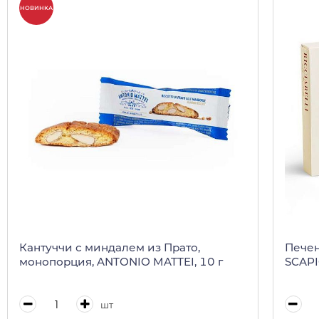
НОВИНКА
Кантуччи с миндалем из Прато,
Пече
монопорция, ANTONIO MATTEI, 10 г
SCAPIG
шт