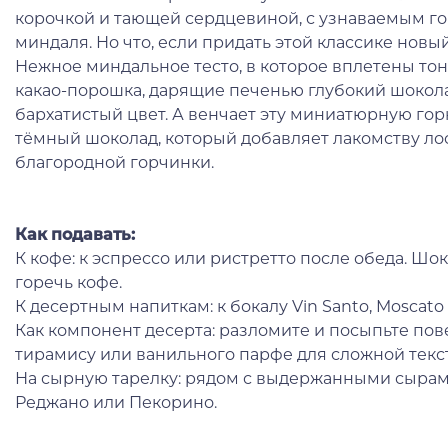
корочкой и тающей сердцевиной, с узнаваемым г
миндаля. Но что, если придать этой классике новы
Нежное миндальное тесто, в которое вплетены то
какао-порошка, дарящие печенью глубокий шокол
бархатистый цвет. А венчает эту миниатюрную гор
тёмный шоколад, который добавляет лакомству лос
благородной горчинки.
Как подавать:
К кофе: к эспрессо или ристретто после обеда. Ш
горечь кофе.
К десертным напиткам: к бокалу Vin Santo, Moscato
Как компонент десерта: разломите и посыпьте по
тирамису или ванильного парфе для сложной текст
На сырную тарелку: рядом с выдержанными сырам
Реджано или Пекорино.