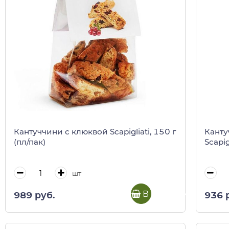
Кантуччини с клюквой Scapigliati, 150 г
Канту
(пл/пак)
Scapig
шт
В корзину
989 руб.
936 