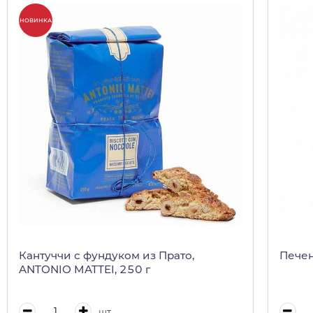
НОВИНКА
Кантуччи с фундуком из Прато,
Печен
ANTONIO MATTEI, 250 г
шт