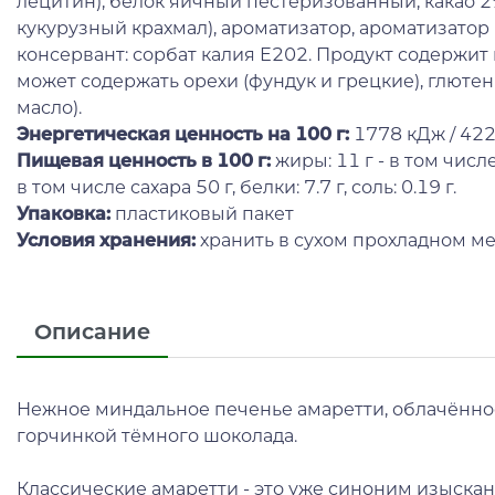
лецитин), белок яичный пестеризованный, какао 2%
кукурузный крахмал), ароматизатор, ароматизатор
консервант: сорбат калия Е202. Продукт содержит
может содержать орехи (фундук и грецкие), глютен
масло).
Энергетическая ценность на 100 г
:
1778 кДж / 422
Пищевая ценность в 100 г:
жиры: 11 г - в том числ
в том числе сахара 50 г, белки: 7.7 г, соль: 0.19 г.
Упаковка:
пластиковый пакет
Условия хранения:
хранить в сухом прохладном ме
Описание
Нежное миндальное печенье амаретти, облачённое
горчинкой тёмного шоколада.
Классические амаретти - это уже синоним изыскан