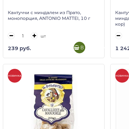
Кантуччи с миндалем из Прато,
Канту
монопорция, ANTONIO MATTEI, 10 г
миндал
кор)
шт
В корзину
239 руб.
1 24
НОВИНКА
НОВИНКА