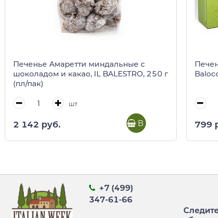
Печенье Амаретти миндальные с
Печен
шоколадом и какао, IL BALESTRO, 250 г
Balocc
(пл/пак)
шт
В корзину
2 142 руб.
799 
+7 (499)
347-61-66
Следите