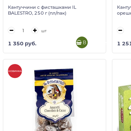
Кантуччини с фисташками IL
Канту
BALESTRO, 250 г (пл/пак)
орешк
шт
В корзину
1 350 руб.
1 25
НОВИНКА