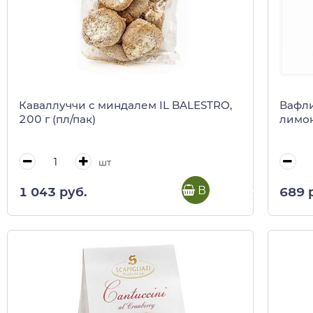
Каваллуччи с миндалем IL BALESTRO,
Вафли
200 г (пл/пак)
лимон
шт
В корзину
1 043 руб.
689 