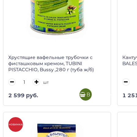
Хрустящие вафельные трубочки с
Канту
фисташковым кремом, TUBINI
BALES
PISTACCHIO, Bussy ,280 г (туба ж/б)
шт
В корзину
2 599 руб.
1 25
НОВИНКА