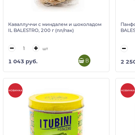
Каваллуччи с миндалем и шоколадом
Панфо
IL BALESTRO, 200 г (пл/пак)
BALES
шт
В корзину
1 043 руб.
2 25
НОВИНКА
НОВИНКА