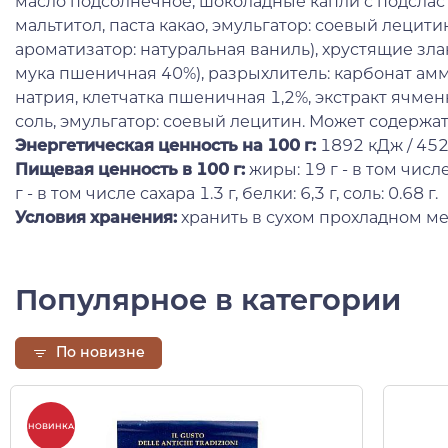
масло подсолнечное, шоколадные капли с подслас
мальтитол, паста какао, эмульгатор: соевый лецит
ароматизатор: натуральная ваниль), хрустящие зла
мука пшеничная 40%), разрыхлитель: карбонат амм
натрия, клетчатка пшеничная 1,2%, экстракт ячмен
соль, эмульгатор: соевый лецитин. Может содержать
Энергетическая ценность на 100 г:
1892 кДж / 452
Пищевая ценность в 100 г:
жиры: 19 г - в том числ
г - в том числе сахара 1.3 г, белки: 6,3 г, соль: 0.68 г.
Условия хранения:
хранить в сухом прохладном ме
Популярное в категории
По новизне
НОВИНКА