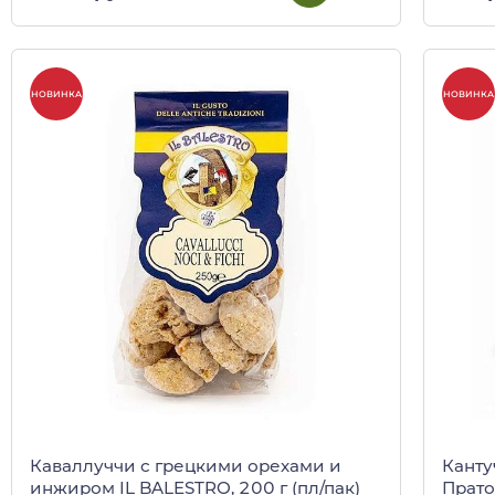
НОВИНКА
НОВИНКА
Каваллуччи с грецкими орехами и
Канту
инжиром IL BALESTRO, 200 г (пл/пак)
Прато