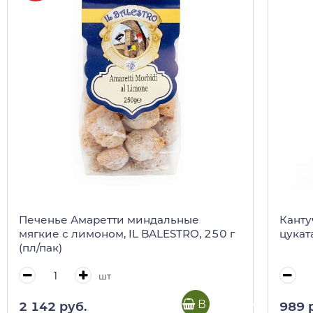
Печенье Амаретти миндальные
Канту
мягкие с лимоном, IL BALESTRO, 250 г
цуката
(пл/пак)
шт
В корзину
2 142 руб.
989 