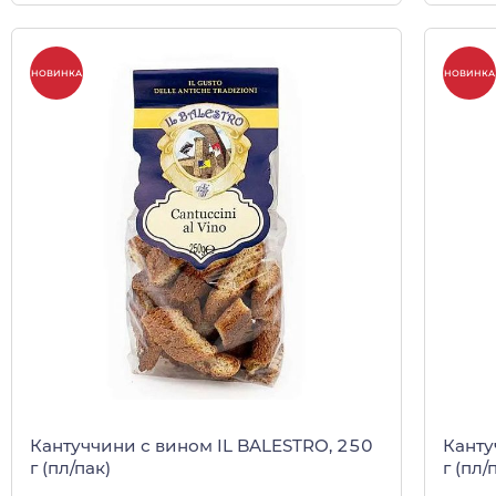
НОВИНКА
НОВИНКА
Кантуччини с вином IL BALESTRO, 250
Канту
г (пл/пак)
г (пл/