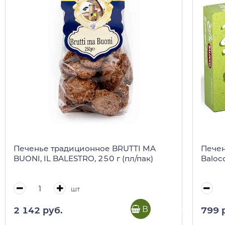
Печенье традиционное BRUTTI MA
Печен
BUONI, IL BALESTRO, 250 г (пл/пак)
Balocc
шт
В корзину
2 142 руб.
799 