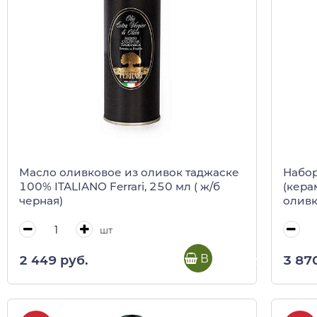
Масло оливковое из оливок таджаске
Набор по
100% ITALIANO Ferrari, 250 мл ( ж/б
(кера
черная)
оливк
шт
В корзину
2 449 руб.
3 87