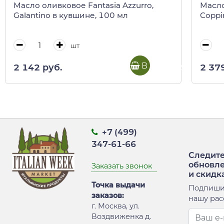
Масло оливковое Fantasia Azzurro,
Масло
Galantino в кувшине, 100 мл
Coppi
шт
В корзину
2 142 руб.
2 37
+7 (499)
347-61-66
Следите
обновл
Заказать звонок
и скидк
Точка выдачи
Подпиши
заказов:
нашу рас
г. Москва, ул.
Воздвиженка д.