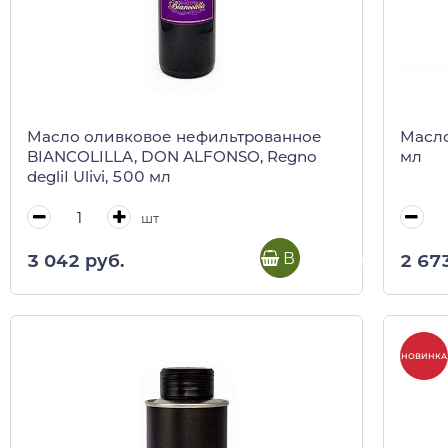
Масло оливковое нефильтрованное
Масло
BIANCOLILLA, DON ALFONSO, Regno
мл
degliI Ulivi, 500 мл
шт
В корзину
3 042 руб.
2 67
НОВИНКА