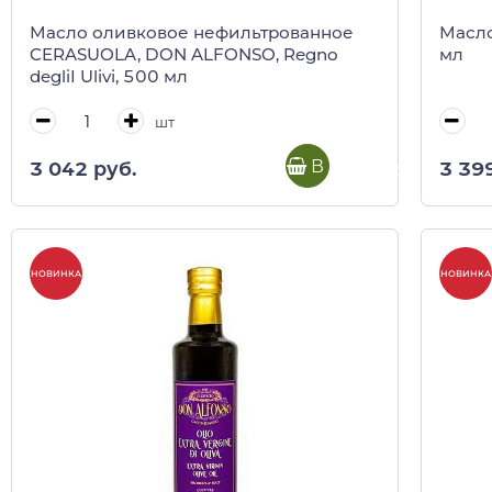
Масло оливковое нефильтрованное
Масло
CERASUOLA, DON ALFONSO, Regno
мл
degliI Ulivi, 500 мл
шт
В корзину
3 042 руб.
3 39
НОВИНКА
НОВИНКА