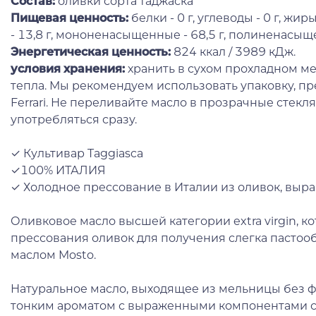
Состав:
оливки сорта таджаска
Пищевая ценность:
белки - 0 г, углеводы - 0 г, жи
- 13,8 г, мононенасыщенные - 68,5 г, полиненасыщен
Энергетическая ценность:
824 ккал / 3989 кДж.
условия хранения:
хранить в сухом прохладном мес
тепла. Мы рекомендуем использовать упаковку, п
Ferrari. Не переливайте масло в прозрачные стекл
употребляться сразу.
✓ Культивар Taggiasca
✓100% ИТАЛИЯ
✓ Холодное прессование в Италии из оливок, выр
Оливковое масло высшей категории extra virgin, к
прессования оливок для получения слегка пастоо
маслом Mosto.
Натуральное масло, выходящее из мельницы без ф
тонким ароматом с выраженными компонентами су