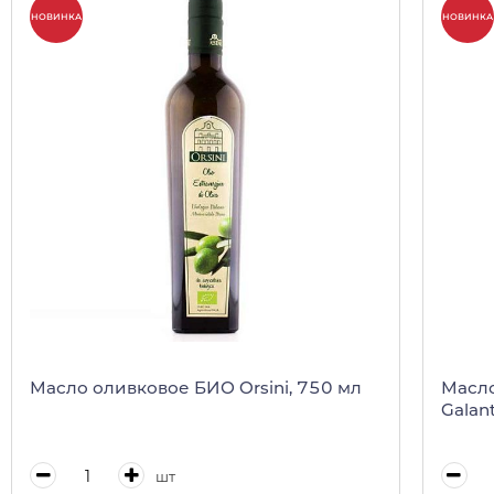
НОВИНКА
НОВИНКА
Масло оливковое БИО Orsini, 750 мл
Масло
Galan
шт