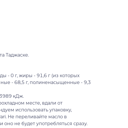
та Таджаске.
ды - 0 г, жиры - 91,6 г (из которых
ые - 68,5 г, полиненасыщенные - 9,3
 3989 кДж.
рохладном месте, вдали от
ндуем использовать упаковку,
ari. Не переливайте масло в
 оно не будет употребляться сразу.