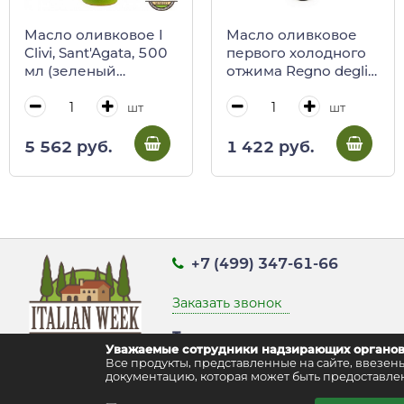
Масло оливковое I
Масло оливковое
Clivi, Sant'Agata, 500
первого холодного
мл (зеленый
отжима Regno degliI
кувшин)
Ulivi, 100 мл
шт
шт
5 562 руб.
1 422 руб.
+7 (499) 347-61-66
Заказать звонок
Точка выдачи заказов:
Уважаемые сотрудники надзирающих органов
г. Москва, ул. Воздвиженка д. 9 стр
Все продукты, представленные на сайте, ввез
документацию, которая может быть предоставлен