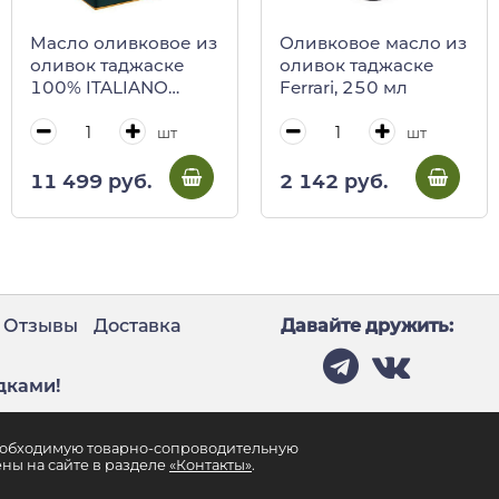
Масло оливковое из
Оливковое масло из
оливок таджаске
оливок таджаске
100% ITALIANO
Ferrari, 250 мл
Ferrari, FERRARI, 2 л
(BAG in BOX c
шт
шт
краником)
11 499 руб.
2 142 руб.
Отзывы
Доставка
Давайте дружить:
дками!
необходимую товарно-сопроводительную
ны на сайте в разделе
«Контакты»
.