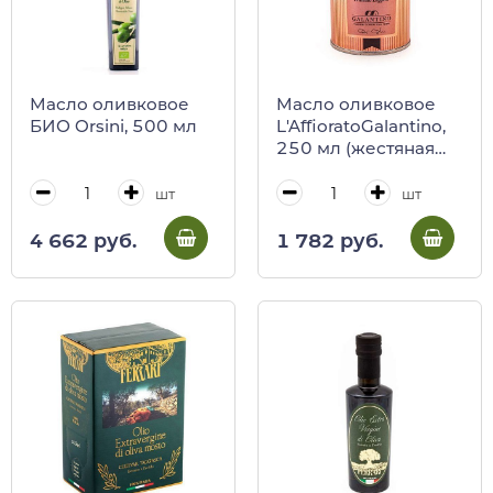
Масло оливковое
Масло оливковое
БИО Orsini, 500 мл
L'AffioratoGalantino,
250 мл (жестяная
канистра)
шт
шт
4 662 руб.
1 782 руб.