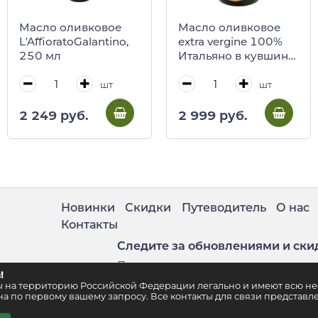
Масло оливковое
Масло оливковое
L'AffioratoGalantino,
extra vergine 100%
250 мл
Итальяно в кувшине,
Coppini
шт
шт
2 249 руб.
2 999 руб.
Новинки
Скидки
Путеводитель
О нас
Контакты
Следите за обновлениями и ски
Подпишитесь на нашу рассылку
!
. 2
ены на территорию Российской Федерации легально и имеют всю 
а по первому вашему запросу. Все контакты для связи представле