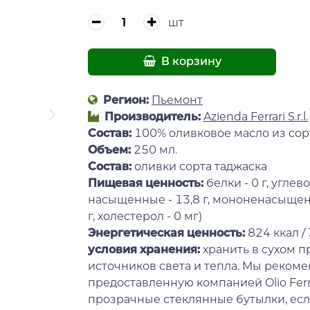
шт
В корзину
Регион:
Пьемонт
Производитель:
Azienda Ferrari S.r.l.
Состав:
100% оливковое масло из сор
Объем:
250 мл.
Состав:
оливки сорта таджаска
Пищевая ценность:
белки - 0 г, углево
насыщенные - 13,8 г, мононенасыщенн
г, холестерол - 0 мг)
Энергетическая ценность:
824 ккал /
условия хранения:
хранить в сухом п
источников света и тепла. Мы рекоме
предоставленную компанией Olio Ferr
прозрачные стеклянные бутылки, если