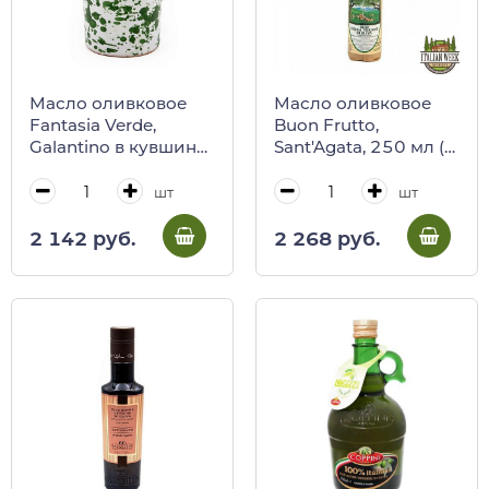
Масло оливковое
Масло оливковое
Fantasia Verde,
Buon Frutto,
Galantino в кувшине,
Sant'Agata, 250 мл (в
100 мл
бумаге)
шт
шт
2 142 руб.
2 268 руб.