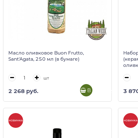
Масло оливковое Buon Frutto,
Набор по
Sant'Agata, 250 мл (в бумаге)
(кера
оливк
шт
В корзину
2 268 руб.
3 87
НОВИНКА
НОВИНКА