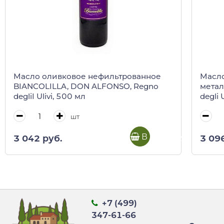
Масло оливковое нефильтрованное
Масло
BIANCOLILLA, DON ALFONSO, Regno
метал
degliI Ulivi, 500 мл
degli 
шт
В корзину
3 042 руб.
3 09
+7 (499)
347-61-66