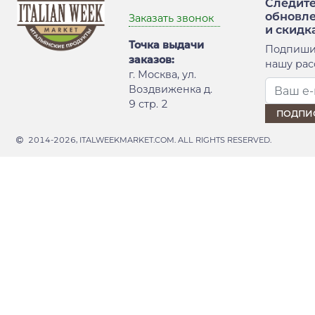
Следите
обновл
Заказать звонок
и скидк
Точка выдачи
Подпиши
заказов:
нашу рас
г. Москва, ул.
Воздвиженка д.
9 стр. 2
2014-2026, ITALWEEKMARKET.COM. ALL RIGHTS RESERVED.