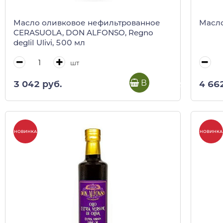
Масло оливковое нефильтрованное
Масло
CERASUOLA, DON ALFONSO, Regno
degliI Ulivi, 500 мл
шт
В корзину
3 042 руб.
4 66
НОВИНКА
НОВИНКА