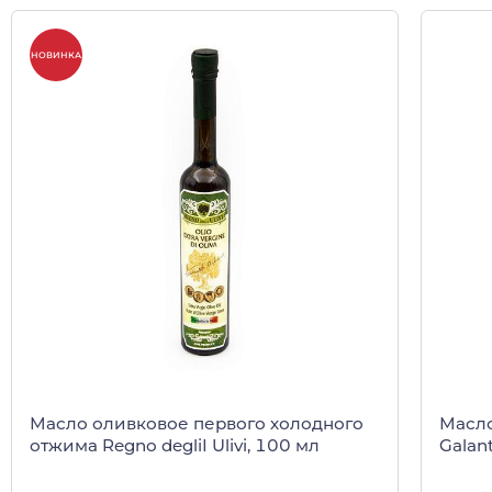
НОВИНКА
Масло оливковое первого холодного
Масло
отжима Regno degliI Ulivi, 100 мл
Galan