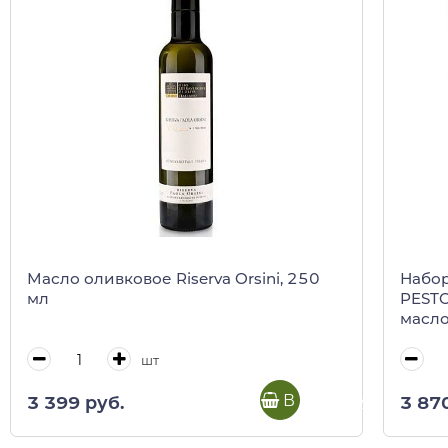
Масло оливковое Riserva Orsini, 250
Набор под
мл
PESTO
масло
шт
В корзину
3 399 руб.
3 87