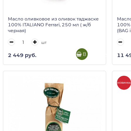
Масло оливковое из оливок таджаске
Масло
100% ITALIANO Ferrari, 250 мл ( ж/б
100% 
черная)
(BAG 
шт
В корзину
2 449 руб.
11 4
НОВИНКА