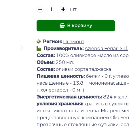
шт
В корзину
Регион:
Пьемонт
Производитель:
Azienda Ferrari S.r.l.
Состав:
100% оливковое масло из сор
Объем:
250 мл.
Состав:
оливки сорта таджаска
Пищевая ценность:
белки - 0 г, углево
насыщенные - 13,8 г, мононенасыщенн
г, холестерол - 0 мг)
Энергетическая ценность:
824 ккал /
условия хранения:
хранить в сухом п
источников света и тепла. Мы рекоме
предоставленную компанией Olio Ferr
прозрачные стеклянные бутылки, если