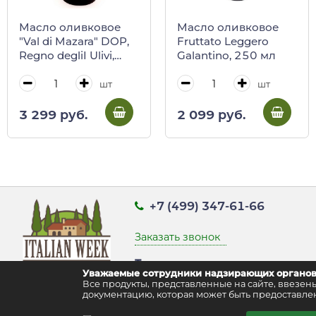
Масло оливковое
Масло оливковое
"Val di Mazara" DOP,
Fruttato Leggero
Regno degliI Ulivi,
Galantino, 250 мл
500 мл
шт
шт
3 299 руб.
2 099 руб.
+7 (499) 347-61-66
Заказать звонок
Точка выдачи заказов:
Уважаемые сотрудники надзирающих органов
г. Москва, ул. Воздвиженка д. 9 стр
Все продукты, представленные на сайте, ввез
документацию, которая может быть предоставлен