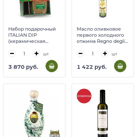
Набор подарочный
Масло оливковое
ITALIAN DIP
первого холодного
(керамическая
отжима Regno degliI
тарелка, масло
Ulivi, 100 мл
оливковое,
шт
шт
приправа по-
сицилийски)
3 870 руб.
1 422 руб.
НОВИНКА