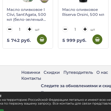
Масло оливковое I
Масло оливковое
Clivi, Sant'Agata, 500
Riserva Orsini, 500 мл
мл (бело-зеленый
кувшин)
шт
шт
5 742 руб.
5 999 руб.
Новинки
Скидки
Путеводитель
О нас
Контакты
Следите за обновлениями и ски
Подпишитесь на нашу рассылку
!
. 2
ены на территорию Российской Федерации легально и имеют всю 
а по первому вашему запросу. Все контакты для связи представле