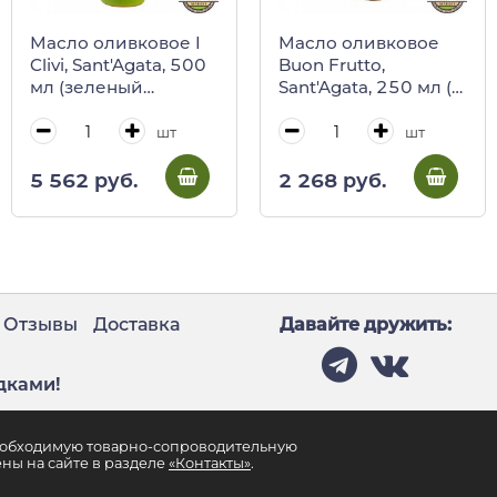
Масло оливковое I
Масло оливковое
Clivi, Sant'Agata, 500
Buon Frutto,
мл (зеленый
Sant'Agata, 250 мл (в
кувшин)
бумаге)
шт
шт
5 562 руб.
2 268 руб.
Отзывы
Доставка
Давайте дружить:
дками!
необходимую товарно-сопроводительную
ны на сайте в разделе
«Контакты»
.