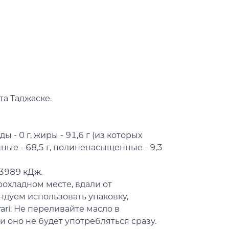
та Таджаске.
ды - 0 г, жиры - 91,6 г (из которых
ые - 68,5 г, полиненасыщенные - 9,3
 3989 кДж.
рохладном месте, вдали от
ндуем использовать упаковку,
ari. Не переливайте масло в
 оно не будет употребляться сразу.