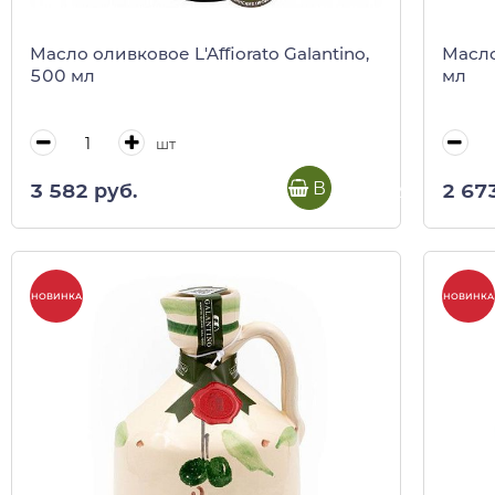
Масло оливковое L'Affiorato Galantino,
Масло
500 мл
мл
шт
В корзину
3 582 руб.
2 67
НОВИНКА
НОВИНКА