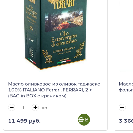
Масло оливковое из оливок таджаске
Масло 
100% ITALIANO Ferrari, FERRARI, 2 л
фоль
(BAG in BOX c краником)
шт
В корзину
11 499 руб.
3 36