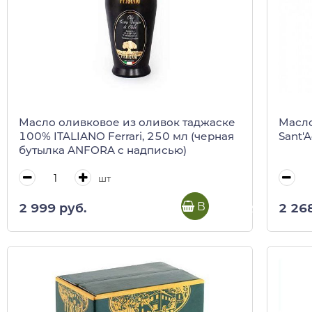
Масло оливковое из оливок таджаске
Масло
100% ITALIANO Ferrari, 250 мл (черная
Sant'A
бутылка ANFORA с надписью)
шт
В корзину
2 999 руб.
2 26