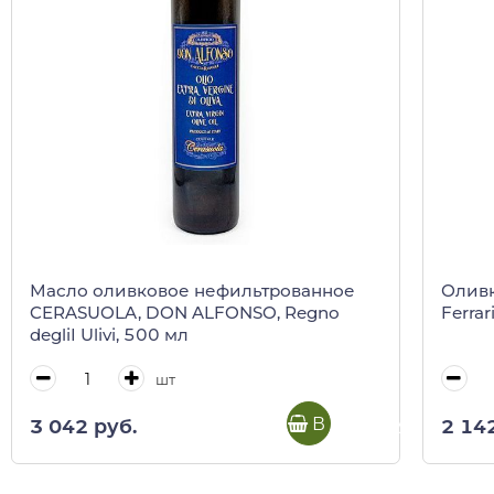
Масло оливковое нефильтрованное
Оливк
CERASUOLA, DON ALFONSO, Regno
Ferrar
degliI Ulivi, 500 мл
шт
В корзину
3 042 руб.
2 14