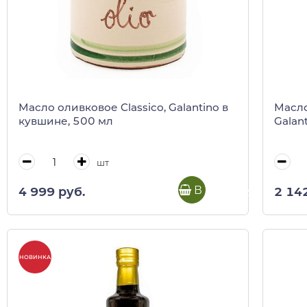
Масло оливковое Classico, Galantino в
Масло
кувшине, 500 мл
Galan
шт
В корзину
4 999 руб.
2 14
НОВИНКА