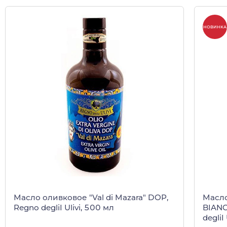
НОВИНКА
Масло оливковое "Val di Mazara" DOP,
Масло
Regno degliI Ulivi, 500 мл
BIANC
degliI