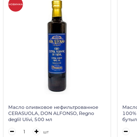
НОВИНКА
Масло оливковое нефильтрованное
Масло
CERASUOLA, DON ALFONSO, Regno
100% 
degliI Ulivi, 500 мл
бутыл
шт