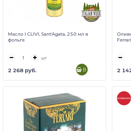
Масло I CLIVI, Sant'Agata, 250 мл в
Оливк
фольге
Ferrar
шт
В корзину
2 268 руб.
2 14
НОВИНКА