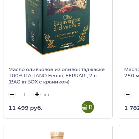
Масло оливковое из оливок таджаске
Масло
100% ITALIANO Ferrari, FERRARI, 2 л
250 м
(BAG in BOX c краником)
шт
В корзину
11 499 руб.
1 78