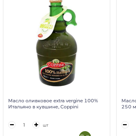
Масло оливковое extra vergine 100%
Масло
Итальяно в кувшине, Coppini
250 
шт