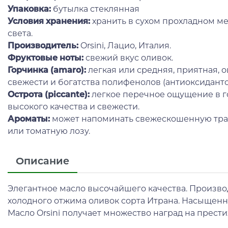
Упаковка:
бутылка стеклянная
Условия хранения:
хранить в сухом прохладном ме
света.
Производитель:
Orsini, Лацио, Италия.
Фруктовые ноты:
свежий вкус оливок.
Горчинка (amaro):
легкая или средняя, приятная, 
свежести и богатства полифенолов (антиоксиданто
Острота (piccante):
легкое перечное ощущение в го
высокого качества и свежести.
А
роматы:
может напоминать свежескошенную трав
или томатную лозу.
Описание
Элегантное масло высочайшего качества. Произв
холодного отжима оливок сорта Итрана. Насыщенн
Масло Orsini получает множество наград на прест