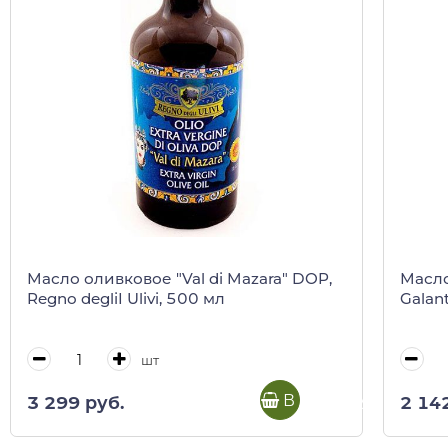
Масло оливковое "Val di Mazara" DOP,
Масло
Regno degliI Ulivi, 500 мл
Galan
шт
В корзину
3 299 руб.
2 14