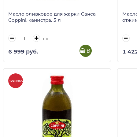
Масло оливковое для жарки Санса
Масло
Coppini, канистра, 5 л
отжима
шт
В корзину
6 999 руб.
1 42
НОВИНКА