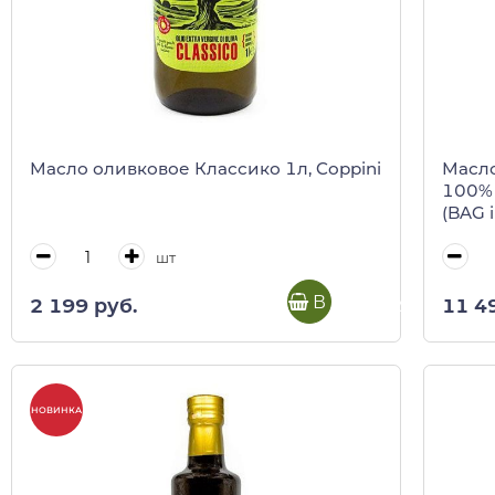
Масло оливковое Классико 1л, Coppini
Масло
100% 
(BAG 
шт
В корзину
2 199 руб.
11 4
НОВИНКА