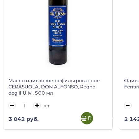
Масло оливковое нефильтрованное
Оливк
CERASUOLA, DON ALFONSO, Regno
Ferrar
degliI Ulivi, 500 мл
шт
В корзину
3 042 руб.
2 14