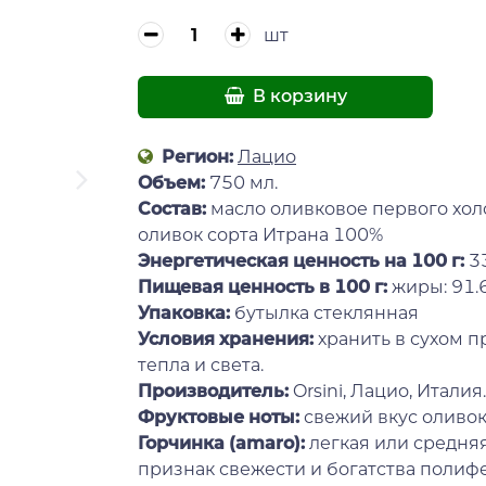
шт
В корзину
Регион:
Лацио
Объем:
750 мл.
Состав:
масло оливковое первого хол
оливок сорта Итрана 100%
Энергетическая ценность на 100 г:
3
Пищевая ценность в 100 г:
жиры: 91.6
Упаковка:
бутылка стеклянная
Условия хранения:
хранить в сухом п
тепла и света.
Производитель:
Orsini, Лацио, Италия.
Фруктовые ноты:
свежий вкус оливок
Горчинка (amaro):
легкая или средняя
признак свежести и богатства полифе