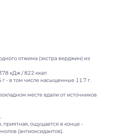
одного отжима (экстра верджин) из
378 кДж / 822 ккал
 г - в том числе насыщенные 11.7 г.
рохладном месте вдали от источников
.
, приятная, ощущается в конце -
нолов (антиоксидантов).