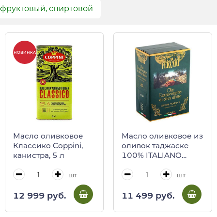
 фруктовый, спиртовой
НОВИНКА
Масло оливковое
Масло оливковое из
Классико Coppini,
оливок таджаске
канистра, 5 л
100% ITALIANO
Ferrari, FERRARI, 2 л
(BAG in BOX c
шт
шт
краником)
12 999 руб.
11 499 руб.