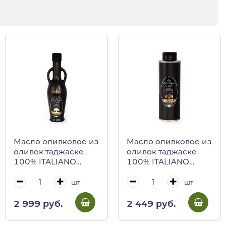
Масло оливковое из
Масло оливковое из
оливок таджаске
оливок таджаске
100% ITALIANO
100% ITALIANO
Ferrari, 250 мл
Ferrari, 250 мл ( ж/б
(черная бутылка
черная)
шт
шт
ANFORA с
надписью)
2 999 руб.
2 449 руб.