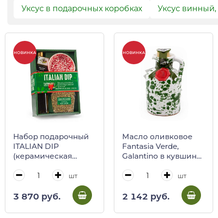
Уксус в подарочных коробках
Уксус винный,
НОВИНКА
НОВИНКА
Набор подарочный
Масло оливковое
ITALIAN DIP
Fantasia Verde,
(керамическая
Galantino в кувшине,
тарелка, масло
100 мл
оливковое,
шт
шт
приправа по-
сицилийски)
3 870 руб.
2 142 руб.