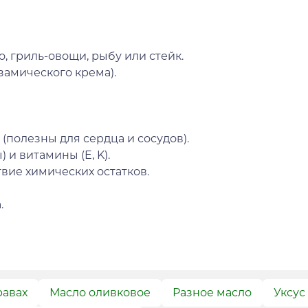
о, гриль-овощи, рыбу или стейк.
замического крема).
олезны для сердца и сосудов).
и витамины (E, K).
вие химических остатков.
.
равах
Масло оливковое
Разное масло
Уксус