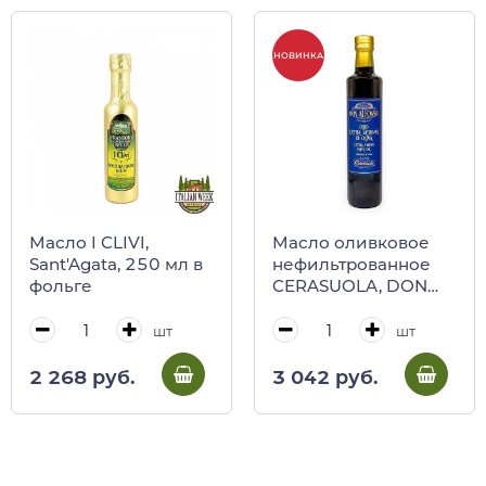
НОВИНКА
Масло I CLIVI,
Масло оливковое
Sant'Agata, 250 мл в
нефильтрованное
фольге
CERASUOLA, DON
ALFONSO, Regno
degliI Ulivi, 500 мл
шт
шт
2 268 руб.
3 042 руб.