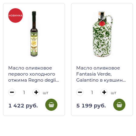
НОВИНКА
Масло оливковое
Масло оливковое
первого холодного
Fantasia Verde,
отжима Regno degliI
Galantino в кувшине,
Ulivi, 100 мл
500 мл
шт
шт
1 422 руб.
5 199 руб.