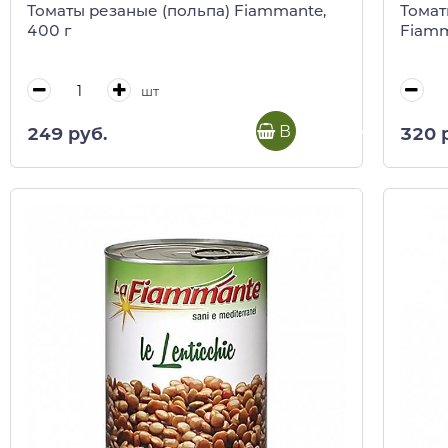
Томаты резаные (польпа) Fiammante,
Томат
400 г
Fiamm
шт
В корзину
249 руб.
320 