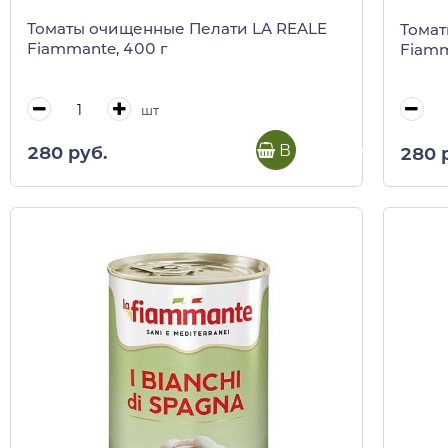
Томаты очищенные Пелати LA REALE
Томат
Fiammante, 400 г
Fiamm
шт
В корзину
280 руб.
280 