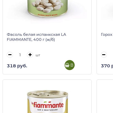
Фасоль белая испанкская LA
Горох
FIAMMANTE, 400 г (ж/б)
шт
В корзину
318 руб.
370 