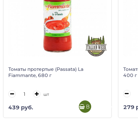
Томат
Томаты протертые (Passata) La
400 г
Fiammante, 680 г
шт
В корзину
279 
439 руб.