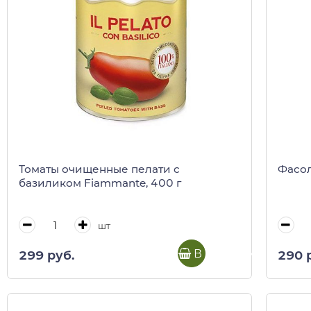
Томаты очищенные пелати с
Фасол
базиликом Fiammante, 400 г
шт
В корзину
299 руб.
290 