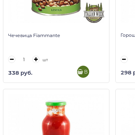
Горош
Чечевица Fiammante
шт
В корзину
298 
338 руб.