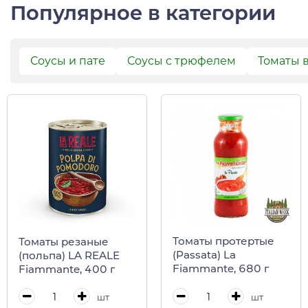
Популярное в категории
Соусы и пате
Соусы с трюфелем
Томаты 
Томаты протертые
Томаты резаные
(Passata) La
(польпа) LA REALE
Fiammante, 680 г
Fiammante, 400 г
шт
шт