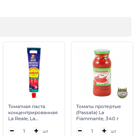
Томатная паста
Томаты протертые
концентрированная
(Passata) La
La Reale, La
Fiammante, 340 г
Fiammante, 130 г
(тюбик)
шт
шт