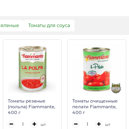
вяленые
Томаты для соуса
Томаты очищенные
Томаты резаные
пелати Fiammante,
(польпа) Fiammante,
400 г
400 г
шт
шт