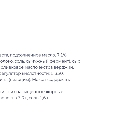
ста, подсолнечное масло, 7,1%
олоко, соль, сычужный фермент), сыр
, оливковое масло экстра верджин,
регулятор кислотности: Е 330.
йца (лизоцим). Может содержать
г (из них насыщенные жирные
олокна 3,0 г, соль 1,6 г.