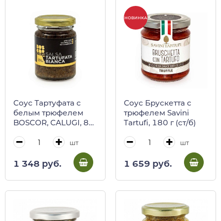
НОВИНКА
Соус Тартуфата с
Соус Брускетта с
белым трюфелем
трюфелем Savini
BOSCOR, CALUGI, 85
Tartufi, 180 г (ст/б)
г (ст/б)
шт
шт
1 348 руб.
1 659 руб.