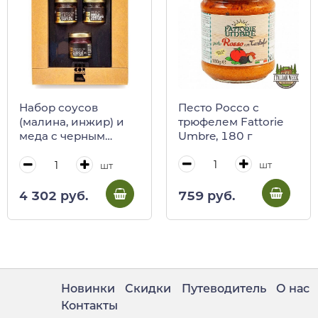
Песто Россо с
Набор соусов
трюфелем Fattorie
(малина, инжир) и
Umbre, 180 г
меда c черным
трюфелем BOSCOR,
CALUGI, 120/400 г
шт
шт
(карт/кор)
759 руб.
4 302 руб.
Новинки
Скидки
Путеводитель
О нас
Контакты