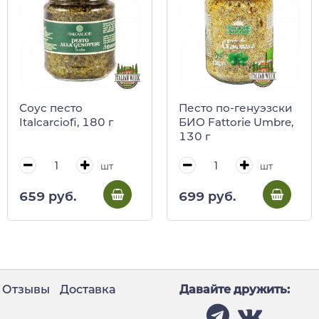
Соус песто
Песто по-генуэзски
Italcarciofi, 180 г
БИО Fattorie Umbre,
130 г
шт
шт
659 руб.
699 руб.
Отзывы
Доставка
Давайте дружить: