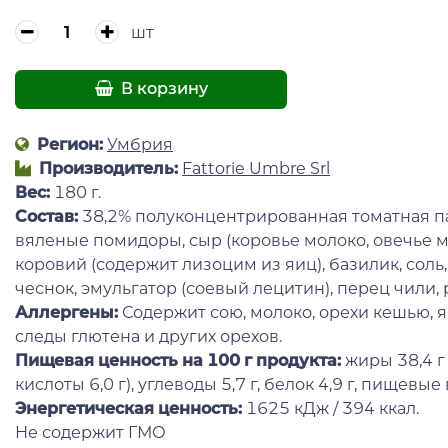
шт
В корзину
Регион:
Умбрия
Производитель:
Fattorie Umbre Srl
Вес:
180 г.
Состав:
38,2% полуконцентрированная томатная па
вяленые помидоры, сыр (коровье молоко, овечье м
коровий (содержит лизоцим из яиц), базилик, соль
чеснок, эмульгатор (соевый лецитин), перец чили, 
Аллергены:
Содержит сою, молоко, орехи кешью, я
следы глютена и других орехов.
Пищевая ценность
на 100 г продукта:
жиры 38,4 
кислоты 6,0 г), углеводы 5,7 г, белок 4,9 г, пищевые в
Энергетическая ценность:
1625 кДж / 394 ккал.
Не содержит ГМО