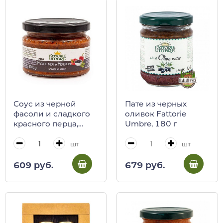
Соус из черной
Пате из черных
фасоли и сладкого
оливок Fattorie
красного перца,
Umbre, 180 г
Fattorie Umbre, 230 г
(ст/б)
шт
шт
609 руб.
679 руб.