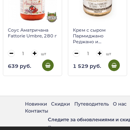
Соус Аматричана
Крем с сыром
Fattorie Umbre, 280 г
Пармиджано
Реджано и
трюфелем, Savini
Tartufi, 90 г (ст/б)
шт
шт
639 руб.
1 529 руб.
Новинки
Скидки
Путеводитель
О нас
Контакты
Следите за обновлениями и ски
Подпишитесь на нашу рассылку