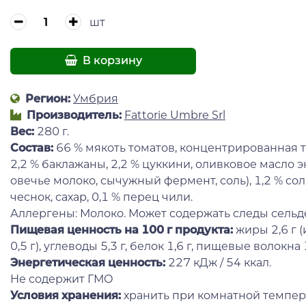
шт
В корзину
Регион:
Умбрия
Производитель:
Fattorie Umbre Srl
Вес:
280 г.
Состав:
66 % мякоть томатов, концентрированная то
2,2 % баклажаны, 2,2 % цуккини, оливковое масло э
овечье молоко, сычужный фермент, соль), 1,2 % соль
чеснок, сахар, 0,1 % перец чили.
Аллергены: Молоко. Может содержать следы сельд
Пищевая ценность на 100 г продукта:
жиры 2,6 г 
0,5 г), углеводы 5,3 г, белок 1,6 г, пищевые волокна 1,
Энергетическая ценность:
227 кДж / 54 ккал.
Не содержит ГМО
Условия хранения:
хранить при комнатной темпера