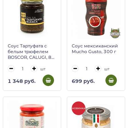
Соус Тартуфата с
Соус мексиканский
белым трюфелем
Mucho Gusto, 300 г
BOSCOR, CALUGI, 85
г (ст/б)
шт
шт
1 348 руб.
699 руб.
НОВИНКА