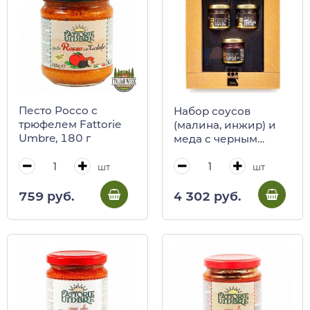
Песто Россо с
Набор соусов
трюфелем Fattorie
(малина, инжир) и
Umbre, 180 г
меда c черным
трюфелем BOSCOR,
CALUGI, 120/400 г
шт
шт
(карт/кор)
759 руб.
4 302 руб.