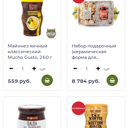
Майонез яичный
Набор подарочный
классический
(керамическая
Mucho Gusto, 260 г
форма для
запекания с
лимонами, соус по-
шт
шт
неапольски, паста
паккари)
559 руб.
8 784 руб.
НОВИНКА