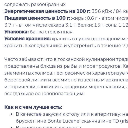
содержать ракообразных.
Энергетическая ценность на 100 г
:
356 кДж / 84 кк
Пищевая ценность в 100 г:
жиры: 0.6 г - в том чис
3.7 г - в том числе сахара 3.1 г, белки: 15 г, соль: 1.12
Упаковка:
банка стеклянная.
Условия хранения:
хранить в сухом прохладном ме
хранить в холодильнике и употребить в течение 7 
Часто забывают, что в тосканской кулинарной тра
представлены блюда из рыбы и морепродуктов. Как
знаменитых холмов, географически характеризуе
береговой линии и всемирно известным архипелаг
исторически сложились традиции мореплавания, 
всегда было основополагающим.
Как и с чем лучше есть:
В качестве закуски к столу или к аперитиву: 
брускеттине Bonta Lucane, скьяччатине TD gris
В качестве соуса для пасты