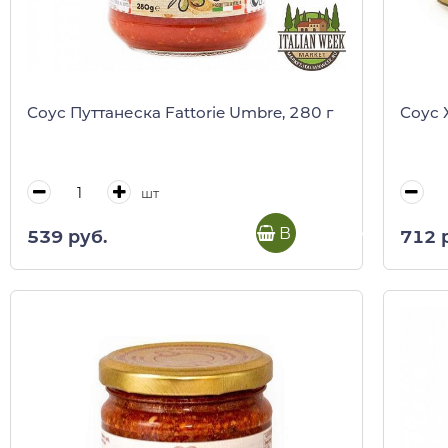
Соус Путтанеска Fattorie Umbre, 280 г
Соус Х
шт
В корзину
539 руб.
712 