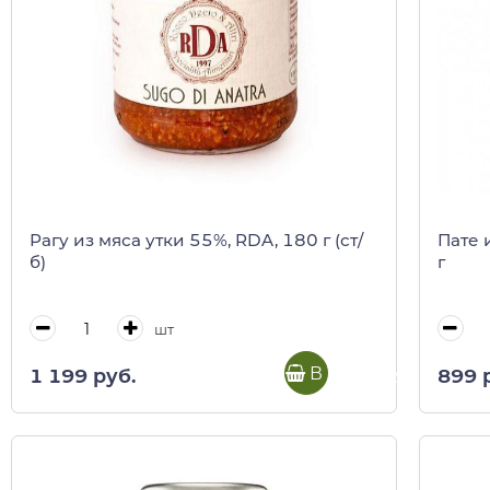
Рагу из мяса утки 55%, RDA, 180 г (ст/
Пате 
б)
г
шт
В корзину
1 199 руб.
899 