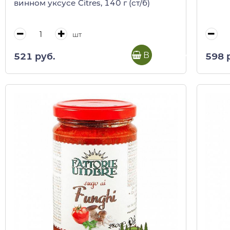
винном уксусе Citres, 140 г (ст/б)
шт
В корзину
521 руб.
598 