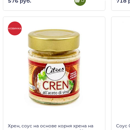
В корзину
576 руб.
718 
НОВИНКА
Хрен, соус на основе корня хрена на
Соус 