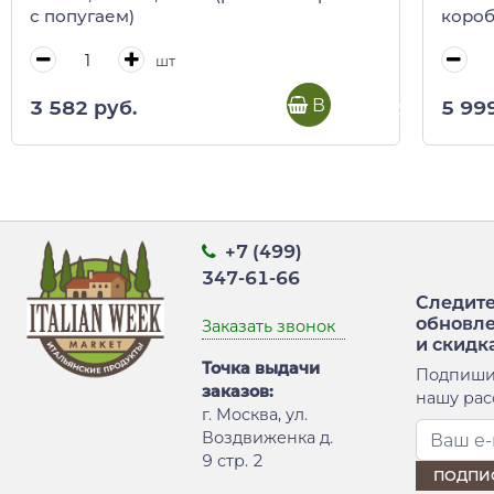
с попугаем)
короб
шт
В корзину
3 582 руб.
5 99
+7 (499)
347-61-66
Следите
обновл
Заказать звонок
и скидк
Точка выдачи
Подпиши
заказов:
нашу рас
г. Москва, ул.
Воздвиженка д.
9 стр. 2