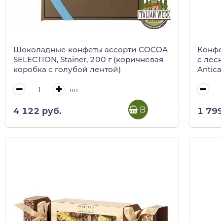
Шоколадные конфеты ассорти COCOA
Конфе
SELECTION, Stainer, 200 г (коричневая
с лес
коробка с голубой лентой)
Antica
пак) 
шт
В корзину
4 122 руб.
1 79