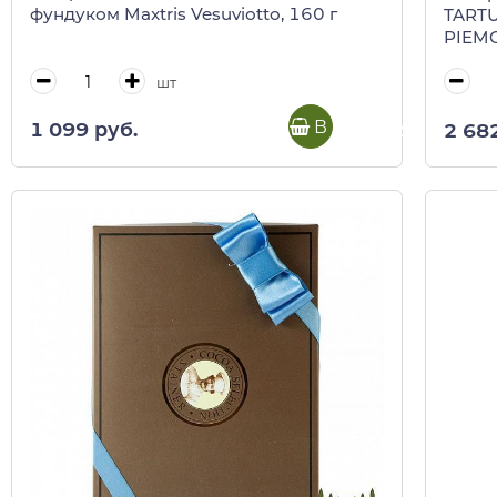
фундуком Maxtris Vesuviotto, 160 г
TARTU
PIEMO
шт
В корзину
1 099 руб.
2 68