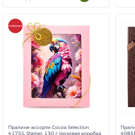
НОВИНКА
Пралине ассорти Cocoa Selection
Прали
4175S, Stainer, 130 г (розовая коробка
4085В