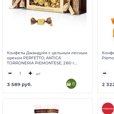
Конфеты Джандуйя с цельным лесным
Конф
орехом PERFETTO, ANTICA
Piemo
TORRONERIA PIEMONTESE, 280 г
(золотая конфета)
шт
В корзину
3 589 руб.
2 32
НОВИНКА