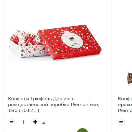
Конфеты Трюфель Дольче в
Конфе
рождественской коробке Piemontese,
орехо
180 г (0121 )
Piemo
0137
шт