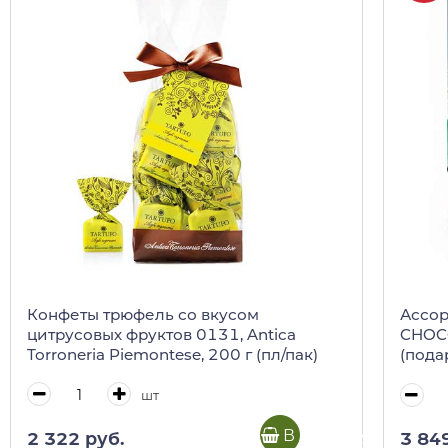
Конфеты трюфель со вкусом
Ассор
цитрусовых фруктов 0131, Antica
CHOCO
Torroneria Piemontese, 200 г (пл/пак)
(пода
мини-
шт
В корзину
2 322 руб.
3 84